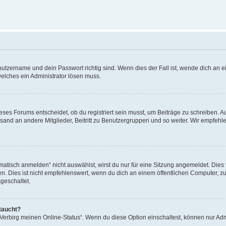
utzername und dein Passwort richtig sind. Wenn dies der Fall ist, wende dich an ei
welches ein Administrator lösen muss.
es Forums entscheidet, ob du registriert sein musst, um Beiträge zu schreiben. Auf j
sand an andere Mitglieder, Beitritt zu Benutzergruppen und so weiter. Wir empfehlen 
isch anmelden“ nicht auswählst, wirst du nur für eine Sitzung angemeldet. Dies 
Dies ist nicht empfehlenswert, wenn du dich an einem öffentlichen Computer, zum 
geschaltet.
taucht?
 „Verbirg meinen Online-Status“. Wenn du diese Option einschaltest, können nur Ad