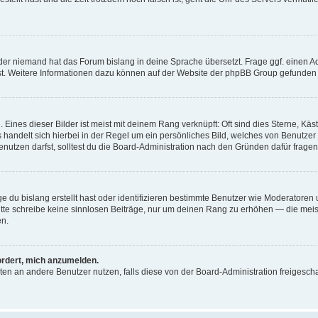
der niemand hat das Forum bislang in deine Sprache übersetzt. Frage ggf. einen Adm
est. Weitere Informationen dazu können auf der Website der phpBB Group gefunden
Eines dieser Bilder ist meist mit deinem Rang verknüpft: Oft sind dies Sterne, Kä
s handelt sich hierbei in der Regel um ein persönliches Bild, welches von Benutzer
utzen darfst, solltest du die Board-Administration nach den Gründen dafür fragen
e du bislang erstellt hast oder identifizieren bestimmte Benutzer wie Moderatore
 Bitte schreibe keine sinnlosen Beiträge, nur um deinen Rang zu erhöhen — die mei
en.
ordert, mich anzumelden.
ichten an andere Benutzer nutzen, falls diese von der Board-Administration freige