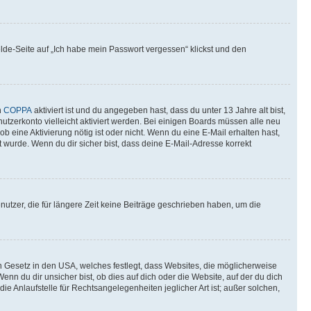
elde-Seite auf „Ich habe mein Passwort vergessen“ klickst und den
n
COPPA
aktiviert ist und du angegeben hast, dass du unter 13 Jahre alt bist,
utzerkonto vielleicht aktiviert werden. Bei einigen Boards müssen alle neu
ob eine Aktivierung nötig ist oder nicht. Wenn du eine E-Mail erhalten hast,
 wurde. Wenn du dir sicher bist, dass deine E-Mail-Adresse korrekt
utzer, die für längere Zeit keine Beiträge geschrieben haben, um die
n Gesetz in den USA, welches festlegt, dass Websites, die möglicherweise
 du dir unsicher bist, ob dies auf dich oder die Website, auf der du dich
ie Anlaufstelle für Rechtsangelegenheiten jeglicher Art ist; außer solchen,