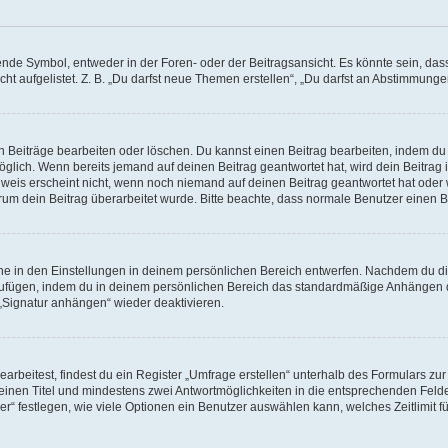
e Symbol, entweder in der Foren- oder der Beitragsansicht. Es könnte sein, dass e
ht aufgelistet. Z. B. „Du darfst neue Themen erstellen“, „Du darfst an Abstimmung
n Beiträge bearbeiten oder löschen. Du kannst einen Beitrag bearbeiten, indem du
möglich. Wenn bereits jemand auf deinen Beitrag geantwortet hat, wird dein Beitra
nweis erscheint nicht, wenn noch niemand auf deinen Beitrag geantwortet hat oder 
 warum dein Beitrag überarbeitet wurde. Bitte beachte, dass normale Benutzer einen
e in den Einstellungen in deinem persönlichen Bereich entwerfen. Nachdem du die 
zufügen, indem du in deinem persönlichen Bereich das standardmäßige Anhängen d
 „Signatur anhängen“ wieder deaktivieren.
beitest, findest du ein Register „Umfrage erstellen“ unterhalb des Formulars zur 
t einen Titel und mindestens zwei Antwortmöglichkeiten in die entsprechenden Felde
r“ festlegen, wie viele Optionen ein Benutzer auswählen kann, welches Zeitlimit fü