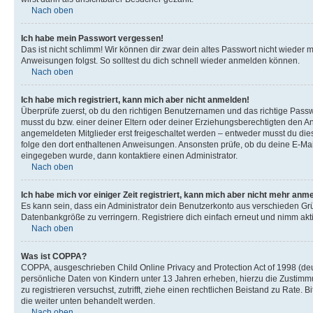
Nach oben
Ich habe mein Passwort vergessen!
Das ist nicht schlimm! Wir können dir zwar dein altes Passwort nicht wieder 
Anweisungen folgst. So solltest du dich schnell wieder anmelden können.
Nach oben
Ich habe mich registriert, kann mich aber nicht anmelden!
Überprüfe zuerst, ob du den richtigen Benutzernamen und das richtige Pas
musst du bzw. einer deiner Eltern oder deiner Erziehungsberechtigten den Anw
angemeldeten Mitglieder erst freigeschaltet werden – entweder musst du dies se
folge den dort enthaltenen Anweisungen. Ansonsten prüfe, ob du deine E-Mail
eingegeben wurde, dann kontaktiere einen Administrator.
Nach oben
Ich habe mich vor einiger Zeit registriert, kann mich aber nicht mehr anm
Es kann sein, dass ein Administrator dein Benutzerkonto aus verschieden Grü
Datenbankgröße zu verringern. Registriere dich einfach erneut und nimm akti
Nach oben
Was ist COPPA?
COPPA, ausgeschrieben Child Online Privacy and Protection Act of 1998 (deut
persönliche Daten von Kindern unter 13 Jahren erheben, hierzu die Zustimmu
zu registrieren versuchst, zutrifft, ziehe einen rechtlichen Beistand zu Rate
die weiter unten behandelt werden.
Nach oben