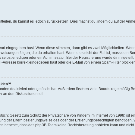
mitteilen, du kannst es jedoch zurücksetzen. Dies machst du, indem du auf der Anm
swort eingegeben hast. Wenn diese stimmen, dann gibt es zwei Möglichkeiten. Wen
eisungen folgen, die du erhalten hast. Wenn dies nicht der Fall ist, muss dein Ben
lbst erledigen oder ein Administrator. Bei der Registrierung wurde dir mitgeteilt, 
-Adresse korrekt eingegeben hast oder die E-Mail von einem Spam-Filter blockiert
elden?!
nden deaktiviert oder gelöscht hat. Außerdem löschen viele Boards regelmäßig Ben
v an den Diskussionen teil!
sch: Gesetz zum Schutz der Privatsphäre von Kindern im Internet von 1998) ist ei
ng der Eltern beziehungsweise des oder der Erziehungsberechtigten benötigen. Wenn
. Bitte beachte, dass das phpBB-Team keine Rechtsberatung anbieten kann und nicht d