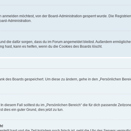
h anmelden möchtest, von der Board-Administration gesperrt wurde. Die Registrie
ard-Administration.
t und die dafür sorgen, dass du im Forum angemeldet bleibst. Außerdem ermögliche
ng hast, kann es helfen, wenn du die Cookies des Boards löscht.
bank des Boards gespeichert. Um diese zu ändern, gehe in den „Persönlichen Bereic
In diesem Fall solltest du im „Persönlichen Bereich“ die für dich passende Zeitzone 
t dies ein guter Grund, dies jetzt zu tun.
h!
estellt hast und die Zeit trotzdem noch falsch ist, geht die Uhr des Servers vermutl