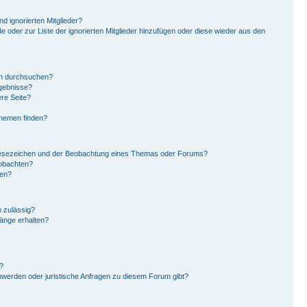
d ignorierten Mitglieder?
de oder zur Liste der ignorierten Mitglieder hinzufügen oder diese wieder aus den
en durchsuchen?
rgebnisse?
re Seite?
Themen finden?
Lesezeichen und der Beobachtung eines Themas oder Forums?
eobachten?
gen?
 zulässig?
hänge erhalten?
?
hwerden oder juristische Anfragen zu diesem Forum gibt?