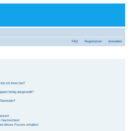
FAQ
Registrieren
Anmelden
ete ich ihnen bei?
pen farbig dargestellt?
Startseite?
hicken!
 Nachrichten!
ied dieses Forums erhalten!