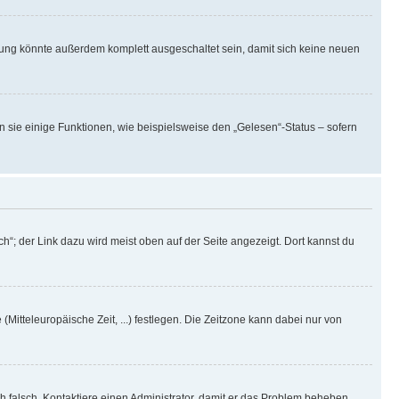
rung könnte außerdem komplett ausgeschaltet sein, damit sich keine neuen
n sie einige Funktionen, wie beispielsweise den „Gelesen“-Status – sofern
h“; der Link dazu wird meist oben auf der Seite angezeigt. Dort kannst du
(Mitteleuropäische Zeit, ...) festlegen. Die Zeitzone kann dabei nur von
ich falsch. Kontaktiere einen Administrator, damit er das Problem beheben