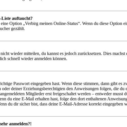
-Liste auftaucht?
n eine Option „Verbirg meinen Online-Status“. Wenn du diese Option ei
ucher gezählt.
 nicht wieder mitteilen, du kannst es jedoch zurücksetzen. Dies machs
 dich schnell wieder anmelden können.
richtige Passwort eingegeben hast. Wenn diese stimmen, dann gibt es
ern oder deiner Erziehungsberechtigten den Anweisungen folgen, die du e
 angemeldeten Mitglieder erst freigeschaltet werden – entweder musst du
. Wenn du eine E-Mail erhalten hast, folge den dort enthaltenen Anweis
nn du dir sicher bist, dass deine E-Mail-Adresse korrekt eingegeben w
t mehr anmelden?!