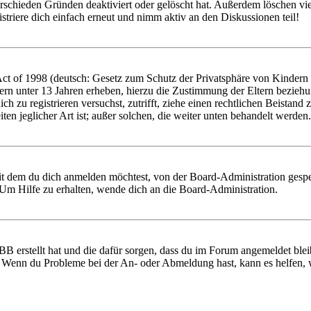
rschieden Gründen deaktiviert oder gelöscht hat. Außerdem löschen vie
triere dich einfach erneut und nimm aktiv an den Diskussionen teil!
 of 1998 (deutsch: Gesetz zum Schutz der Privatsphäre von Kindern im
ern unter 13 Jahren erheben, hierzu die Zustimmung der Eltern bezieh
 dich zu registrieren versuchst, zutrifft, ziehe einen rechtlichen Beist
ten jeglicher Art ist; außer solchen, die weiter unten behandelt werden.
it dem du dich anmelden möchtest, von der Board-Administration gespe
Um Hilfe zu erhalten, wende dich an die Board-Administration.
BB erstellt hat und die dafür sorgen, dass du im Forum angemeldet ble
t. Wenn du Probleme bei der An- oder Abmeldung hast, kann es helfen,