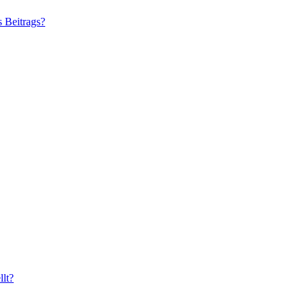
s Beitrags?
lt?