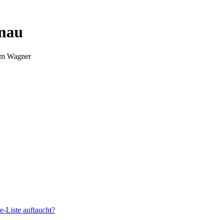
nnau
Tim Wagner
e-Liste auftaucht?