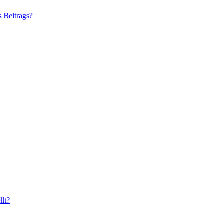
s Beitrags?
lt?