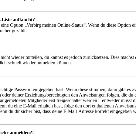
-Liste auftaucht?
n eine Option „Verbirg meinen Online-Status“. Wenn du diese Option ei
ucher gezählt.
 nicht wieder mitteilen, du kannst es jedoch zurücksetzen. Dies machs
 dich schnell wieder anmelden können.
richtige Passwort eingegeben hast. Wenn diese stimmen, dann gibt es
ern oder deiner Erziehungsberechtigten den Anweisungen folgen, die du e
 angemeldeten Mitglieder erst freigeschaltet werden – entweder musst du
. Wenn du eine E-Mail erhalten hast, folge den dort enthaltenen Anweis
nn du dir sicher bist, dass deine E-Mail-Adresse korrekt eingegeben w
t mehr anmelden?!