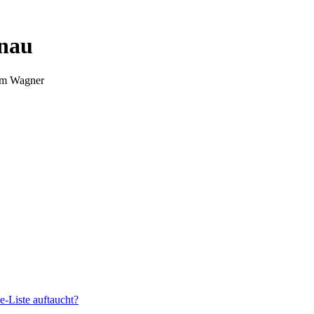
nnau
Tim Wagner
e-Liste auftaucht?