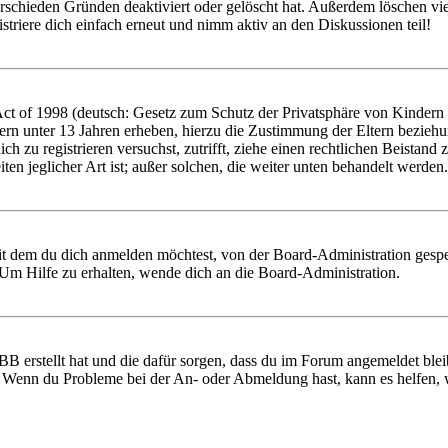
rschieden Gründen deaktiviert oder gelöscht hat. Außerdem löschen vie
triere dich einfach erneut und nimm aktiv an den Diskussionen teil!
 of 1998 (deutsch: Gesetz zum Schutz der Privatsphäre von Kindern im
ern unter 13 Jahren erheben, hierzu die Zustimmung der Eltern bezieh
 dich zu registrieren versuchst, zutrifft, ziehe einen rechtlichen Beist
ten jeglicher Art ist; außer solchen, die weiter unten behandelt werden.
it dem du dich anmelden möchtest, von der Board-Administration gespe
Um Hilfe zu erhalten, wende dich an die Board-Administration.
BB erstellt hat und die dafür sorgen, dass du im Forum angemeldet ble
t. Wenn du Probleme bei der An- oder Abmeldung hast, kann es helfen,