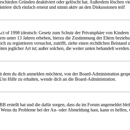
rschieden Gründen deaktiviert oder gelöscht hat. Außerdem löschen vie
triere dich einfach erneut und nimm aktiv an den Diskussionen teil!
 of 1998 (deutsch: Gesetz zum Schutz der Privatsphäre von Kindern im
ern unter 13 Jahren erheben, hierzu die Zustimmung der Eltern bezieh
 dich zu registrieren versuchst, zutrifft, ziehe einen rechtlichen Beist
ten jeglicher Art ist; außer solchen, die weiter unten behandelt werden.
it dem du dich anmelden möchtest, von der Board-Administration gespe
Um Hilfe zu erhalten, wende dich an die Board-Administration.
BB erstellt hat und die dafür sorgen, dass du im Forum angemeldet ble
t. Wenn du Probleme bei der An- oder Abmeldung hast, kann es helfen,