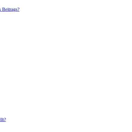
s Beitrags?
lt?