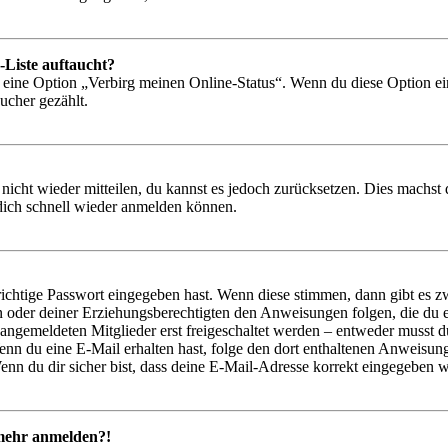
-Liste auftaucht?
n eine Option „Verbirg meinen Online-Status“. Wenn du diese Option ei
ucher gezählt.
 nicht wieder mitteilen, du kannst es jedoch zurücksetzen. Dies machs
 dich schnell wieder anmelden können.
richtige Passwort eingegeben hast. Wenn diese stimmen, dann gibt es
ern oder deiner Erziehungsberechtigten den Anweisungen folgen, die du e
 angemeldeten Mitglieder erst freigeschaltet werden – entweder musst du
. Wenn du eine E-Mail erhalten hast, folge den dort enthaltenen Anweis
nn du dir sicher bist, dass deine E-Mail-Adresse korrekt eingegeben w
t mehr anmelden?!