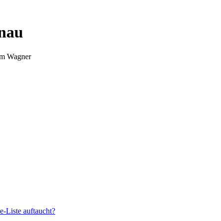
nnau
Tim Wagner
e-Liste auftaucht?