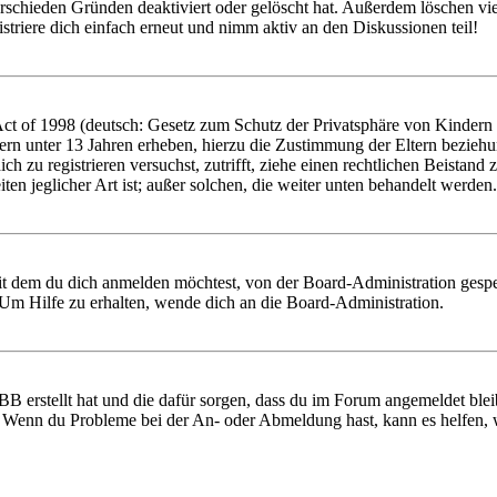
rschieden Gründen deaktiviert oder gelöscht hat. Außerdem löschen vie
triere dich einfach erneut und nimm aktiv an den Diskussionen teil!
 of 1998 (deutsch: Gesetz zum Schutz der Privatsphäre von Kindern im
ern unter 13 Jahren erheben, hierzu die Zustimmung der Eltern bezieh
 dich zu registrieren versuchst, zutrifft, ziehe einen rechtlichen Beist
ten jeglicher Art ist; außer solchen, die weiter unten behandelt werden.
it dem du dich anmelden möchtest, von der Board-Administration gespe
Um Hilfe zu erhalten, wende dich an die Board-Administration.
BB erstellt hat und die dafür sorgen, dass du im Forum angemeldet ble
t. Wenn du Probleme bei der An- oder Abmeldung hast, kann es helfen,