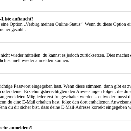
-Liste auftaucht?
n eine Option „Verbirg meinen Online-Status“. Wenn du diese Option ei
ucher gezählt.
 nicht wieder mitteilen, du kannst es jedoch zurücksetzen. Dies machs
 dich schnell wieder anmelden können.
richtige Passwort eingegeben hast. Wenn diese stimmen, dann gibt es
ern oder deiner Erziehungsberechtigten den Anweisungen folgen, die du e
 angemeldeten Mitglieder erst freigeschaltet werden – entweder musst du
. Wenn du eine E-Mail erhalten hast, folge den dort enthaltenen Anweis
nn du dir sicher bist, dass deine E-Mail-Adresse korrekt eingegeben w
t mehr anmelden?!