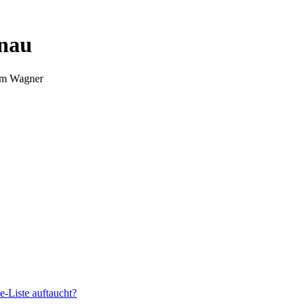
nnau
Tim Wagner
e-Liste auftaucht?