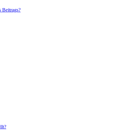
s Beitrags?
lt?