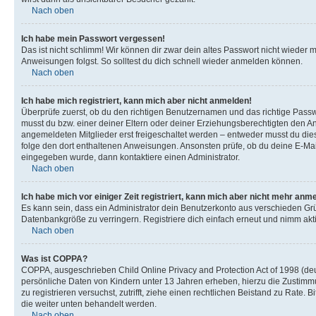
Nach oben
Ich habe mein Passwort vergessen!
Das ist nicht schlimm! Wir können dir zwar dein altes Passwort nicht wieder 
Anweisungen folgst. So solltest du dich schnell wieder anmelden können.
Nach oben
Ich habe mich registriert, kann mich aber nicht anmelden!
Überprüfe zuerst, ob du den richtigen Benutzernamen und das richtige Pas
musst du bzw. einer deiner Eltern oder deiner Erziehungsberechtigten den Anw
angemeldeten Mitglieder erst freigeschaltet werden – entweder musst du dies se
folge den dort enthaltenen Anweisungen. Ansonsten prüfe, ob du deine E-Mail
eingegeben wurde, dann kontaktiere einen Administrator.
Nach oben
Ich habe mich vor einiger Zeit registriert, kann mich aber nicht mehr anm
Es kann sein, dass ein Administrator dein Benutzerkonto aus verschieden Grü
Datenbankgröße zu verringern. Registriere dich einfach erneut und nimm akti
Nach oben
Was ist COPPA?
COPPA, ausgeschrieben Child Online Privacy and Protection Act of 1998 (deut
persönliche Daten von Kindern unter 13 Jahren erheben, hierzu die Zustimmu
zu registrieren versuchst, zutrifft, ziehe einen rechtlichen Beistand zu Rate
die weiter unten behandelt werden.
Nach oben