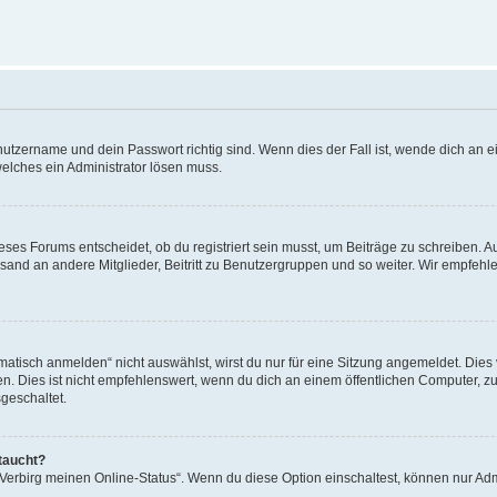
utzername und dein Passwort richtig sind. Wenn dies der Fall ist, wende dich an ei
welches ein Administrator lösen muss.
es Forums entscheidet, ob du registriert sein musst, um Beiträge zu schreiben. Auf j
sand an andere Mitglieder, Beitritt zu Benutzergruppen und so weiter. Wir empfehlen 
isch anmelden“ nicht auswählst, wirst du nur für eine Sitzung angemeldet. Dies 
Dies ist nicht empfehlenswert, wenn du dich an einem öffentlichen Computer, zum 
geschaltet.
taucht?
 „Verbirg meinen Online-Status“. Wenn du diese Option einschaltest, können nur Ad