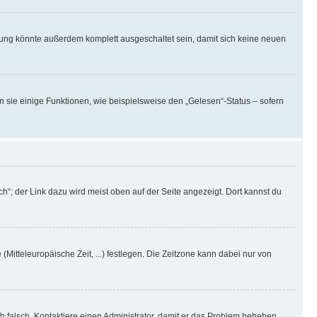
rung könnte außerdem komplett ausgeschaltet sein, damit sich keine neuen
n sie einige Funktionen, wie beispielsweise den „Gelesen“-Status – sofern
h“; der Link dazu wird meist oben auf der Seite angezeigt. Dort kannst du
(Mitteleuropäische Zeit, ...) festlegen. Die Zeitzone kann dabei nur von
ich falsch. Kontaktiere einen Administrator, damit er das Problem beheben