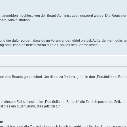
h anmelden möchtest, von der Board-Administration gesperrt wurde. Die Registrie
ard-Administration.
t und die dafür sorgen, dass du im Forum angemeldet bleibst. Außerdem ermögliche
ng hast, kann es helfen, wenn du die Cookies des Boards löscht.
bank des Boards gespeichert. Um diese zu ändern, gehe in den „Persönlichen Bereic
In diesem Fall solltest du im „Persönlichen Bereich“ die für dich passende Zeitzone 
t dies ein guter Grund, dies jetzt zu tun.
h!
estellt hast und die Zeit trotzdem noch falsch ist, geht die Uhr des Servers vermutl