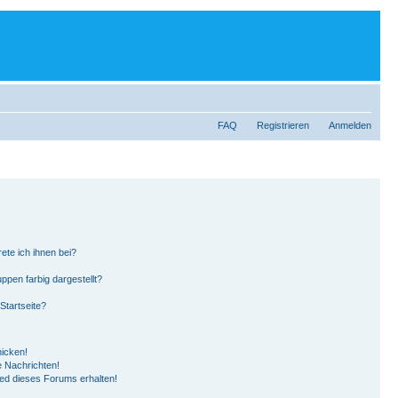
FAQ
Registrieren
Anmelden
ete ich ihnen bei?
pen farbig dargestellt?
Startseite?
hicken!
 Nachrichten!
ied dieses Forums erhalten!