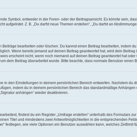
e Symbol, entweder in der Foren- oder der Beitragsansicht. Es könnte sein, dass e
ht aufgelistet. Z. B. „Du darfst neue Themen erstellen“, „Du darfst an Abstimmung
n Beiträge bearbeiten oder löschen. Du kannst einen Beitrag bearbeiten, indem du
möglich. Wenn bereits jemand auf deinen Beitrag geantwortet hat, wird dein Beitra
nweis erscheint nicht, wenn noch niemand auf deinen Beitrag geantwortet hat oder 
 warum dein Beitrag überarbeitet wurde. Bitte beachte, dass normale Benutzer einen
e in den Einstellungen in deinem persönlichen Bereich entwerfen. Nachdem du die 
zufügen, indem du in deinem persönlichen Bereich das standardmäßige Anhängen d
 „Signatur anhängen“ wieder deaktivieren.
beitest, findest du ein Register „Umfrage erstellen“ unterhalb des Formulars zur 
t einen Titel und mindestens zwei Antwortmöglichkeiten in die entsprechenden Felde
r“ festlegen, wie viele Optionen ein Benutzer auswählen kann, welches Zeitlimit fü