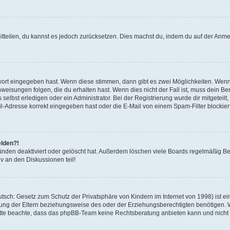
mitteilen, du kannst es jedoch zurücksetzen. Dies machst du, indem du auf der Anm
swort eingegeben hast. Wenn diese stimmen, dann gibt es zwei Möglichkeiten. Wen
eisungen folgen, die du erhalten hast. Wenn dies nicht der Fall ist, muss dein Ben
lbst erledigen oder ein Administrator. Bei der Registrierung wurde dir mitgeteilt, 
-Adresse korrekt eingegeben hast oder die E-Mail von einem Spam-Filter blockiert
elden?!
nden deaktiviert oder gelöscht hat. Außerdem löschen viele Boards regelmäßig Ben
v an den Diskussionen teil!
sch: Gesetz zum Schutz der Privatsphäre von Kindern im Internet von 1998) ist ei
ng der Eltern beziehungsweise des oder der Erziehungsberechtigten benötigen. Wenn
. Bitte beachte, dass das phpBB-Team keine Rechtsberatung anbieten kann und nicht d