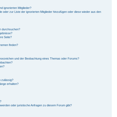
d ignorierten Mitglieder?
de oder zur Liste der ignorierten Mitglieder hinzufügen oder diese wieder aus den
en durchsuchen?
rgebnisse?
re Seite?
Themen finden?
Lesezeichen und der Beobachtung eines Themas oder Forums?
eobachten?
gen?
 zulässig?
hänge erhalten?
?
hwerden oder juristische Anfragen zu diesem Forum gibt?