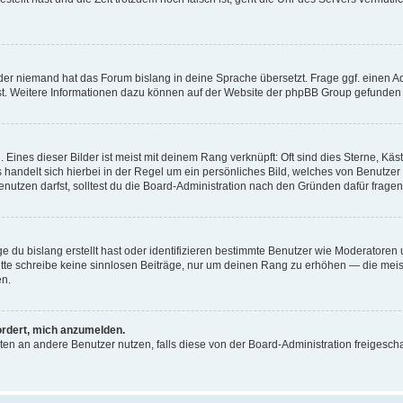
der niemand hat das Forum bislang in deine Sprache übersetzt. Frage ggf. einen Adm
est. Weitere Informationen dazu können auf der Website der phpBB Group gefunden
Eines dieser Bilder ist meist mit deinem Rang verknüpft: Oft sind dies Sterne, Kä
s handelt sich hierbei in der Regel um ein persönliches Bild, welches von Benutzer
utzen darfst, solltest du die Board-Administration nach den Gründen dafür fragen
e du bislang erstellt hast oder identifizieren bestimmte Benutzer wie Moderatore
 Bitte schreibe keine sinnlosen Beiträge, nur um deinen Rang zu erhöhen — die mei
en.
ordert, mich anzumelden.
ichten an andere Benutzer nutzen, falls diese von der Board-Administration freige