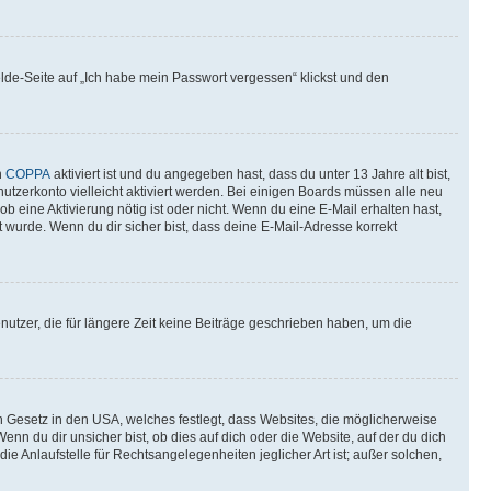
elde-Seite auf „Ich habe mein Passwort vergessen“ klickst und den
n
COPPA
aktiviert ist und du angegeben hast, dass du unter 13 Jahre alt bist,
utzerkonto vielleicht aktiviert werden. Bei einigen Boards müssen alle neu
ob eine Aktivierung nötig ist oder nicht. Wenn du eine E-Mail erhalten hast,
 wurde. Wenn du dir sicher bist, dass deine E-Mail-Adresse korrekt
utzer, die für längere Zeit keine Beiträge geschrieben haben, um die
n Gesetz in den USA, welches festlegt, dass Websites, die möglicherweise
 du dir unsicher bist, ob dies auf dich oder die Website, auf der du dich
ie Anlaufstelle für Rechtsangelegenheiten jeglicher Art ist; außer solchen,