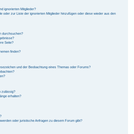
d ignorierten Mitglieder?
de oder zur Liste der ignorierten Mitglieder hinzufügen oder diese wieder aus den
en durchsuchen?
rgebnisse?
re Seite?
Themen finden?
Lesezeichen und der Beobachtung eines Themas oder Forums?
eobachten?
gen?
 zulässig?
hänge erhalten?
?
hwerden oder juristische Anfragen zu diesem Forum gibt?