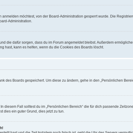
h anmelden möchtest, von der Board-Administration gesperrt wurde. Die Registrie
ard-Administration.
t und die dafür sorgen, dass du im Forum angemeldet bleibst. Außerdem ermögliche
ng hast, kann es helfen, wenn du die Cookies des Boards löscht.
bank des Boards gespeichert. Um diese zu ändern, gehe in den „Persönlichen Bereic
In diesem Fall solltest du im „Persönlichen Bereich“ die für dich passende Zeitzone 
t dies ein guter Grund, dies jetzt zu tun.
h!
estellt hast und die Zeit trotzdem noch falsch ist, geht die Uhr des Servers vermutl