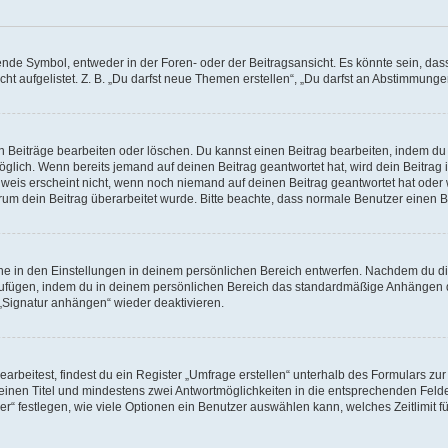
e Symbol, entweder in der Foren- oder der Beitragsansicht. Es könnte sein, dass e
ht aufgelistet. Z. B. „Du darfst neue Themen erstellen“, „Du darfst an Abstimmung
n Beiträge bearbeiten oder löschen. Du kannst einen Beitrag bearbeiten, indem du
möglich. Wenn bereits jemand auf deinen Beitrag geantwortet hat, wird dein Beitra
nweis erscheint nicht, wenn noch niemand auf deinen Beitrag geantwortet hat oder 
 warum dein Beitrag überarbeitet wurde. Bitte beachte, dass normale Benutzer einen
e in den Einstellungen in deinem persönlichen Bereich entwerfen. Nachdem du die 
zufügen, indem du in deinem persönlichen Bereich das standardmäßige Anhängen d
 „Signatur anhängen“ wieder deaktivieren.
beitest, findest du ein Register „Umfrage erstellen“ unterhalb des Formulars zur 
t einen Titel und mindestens zwei Antwortmöglichkeiten in die entsprechenden Felde
r“ festlegen, wie viele Optionen ein Benutzer auswählen kann, welches Zeitlimit fü