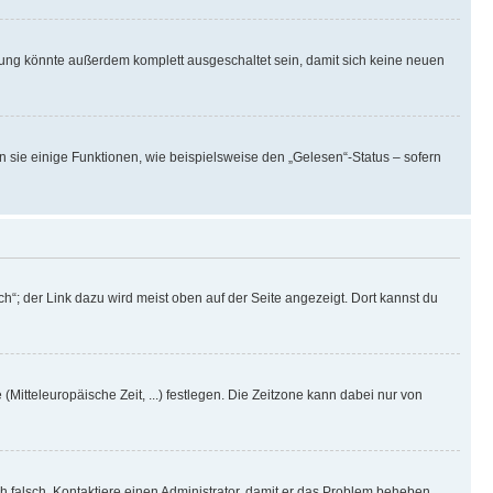
rung könnte außerdem komplett ausgeschaltet sein, damit sich keine neuen
n sie einige Funktionen, wie beispielsweise den „Gelesen“-Status – sofern
h“; der Link dazu wird meist oben auf der Seite angezeigt. Dort kannst du
(Mitteleuropäische Zeit, ...) festlegen. Die Zeitzone kann dabei nur von
ich falsch. Kontaktiere einen Administrator, damit er das Problem beheben