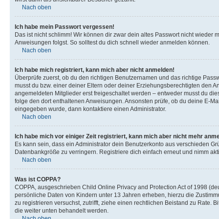
Nach oben
Ich habe mein Passwort vergessen!
Das ist nicht schlimm! Wir können dir zwar dein altes Passwort nicht wieder 
Anweisungen folgst. So solltest du dich schnell wieder anmelden können.
Nach oben
Ich habe mich registriert, kann mich aber nicht anmelden!
Überprüfe zuerst, ob du den richtigen Benutzernamen und das richtige Pas
musst du bzw. einer deiner Eltern oder deiner Erziehungsberechtigten den Anw
angemeldeten Mitglieder erst freigeschaltet werden – entweder musst du dies se
folge den dort enthaltenen Anweisungen. Ansonsten prüfe, ob du deine E-Mail
eingegeben wurde, dann kontaktiere einen Administrator.
Nach oben
Ich habe mich vor einiger Zeit registriert, kann mich aber nicht mehr anm
Es kann sein, dass ein Administrator dein Benutzerkonto aus verschieden Grü
Datenbankgröße zu verringern. Registriere dich einfach erneut und nimm akti
Nach oben
Was ist COPPA?
COPPA, ausgeschrieben Child Online Privacy and Protection Act of 1998 (deut
persönliche Daten von Kindern unter 13 Jahren erheben, hierzu die Zustimmu
zu registrieren versuchst, zutrifft, ziehe einen rechtlichen Beistand zu Rate
die weiter unten behandelt werden.
Nach oben