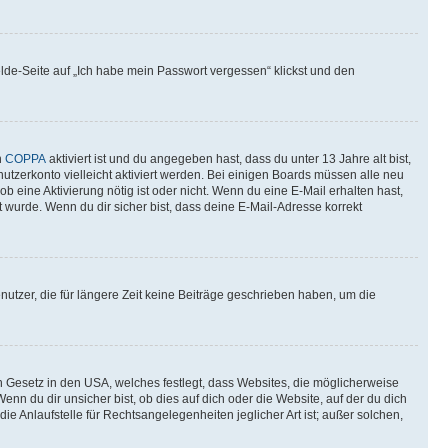
elde-Seite auf „Ich habe mein Passwort vergessen“ klickst und den
n
COPPA
aktiviert ist und du angegeben hast, dass du unter 13 Jahre alt bist,
utzerkonto vielleicht aktiviert werden. Bei einigen Boards müssen alle neu
ob eine Aktivierung nötig ist oder nicht. Wenn du eine E-Mail erhalten hast,
 wurde. Wenn du dir sicher bist, dass deine E-Mail-Adresse korrekt
utzer, die für längere Zeit keine Beiträge geschrieben haben, um die
n Gesetz in den USA, welches festlegt, dass Websites, die möglicherweise
 du dir unsicher bist, ob dies auf dich oder die Website, auf der du dich
ie Anlaufstelle für Rechtsangelegenheiten jeglicher Art ist; außer solchen,