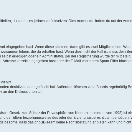
mitteilen, du kannst es jedoch zurücksetzen. Dies machst du, indem du auf der Anm
swort eingegeben hast. Wenn diese stimmen, dann gibt es zwei Möglichkeiten. Wen
eisungen folgen, die du erhalten hast. Wenn dies nicht der Fall ist, muss dein Ben
lbst erledigen oder ein Administrator. Bei der Registrierung wurde dir mitgeteilt, 
-Adresse korrekt eingegeben hast oder die E-Mail von einem Spam-Filter blockiert
elden?!
nden deaktiviert oder gelöscht hat. Außerdem löschen viele Boards regelmäßig Ben
v an den Diskussionen teil!
sch: Gesetz zum Schutz der Privatsphäre von Kindern im Internet von 1998) ist ei
ng der Eltern beziehungsweise des oder der Erziehungsberechtigten benötigen. Wenn
. Bitte beachte, dass das phpBB-Team keine Rechtsberatung anbieten kann und nicht d