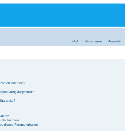
FAQ
Registrieren
Anmelden
ete ich ihnen bei?
pen farbig dargestellt?
Startseite?
hicken!
 Nachrichten!
ied dieses Forums erhalten!