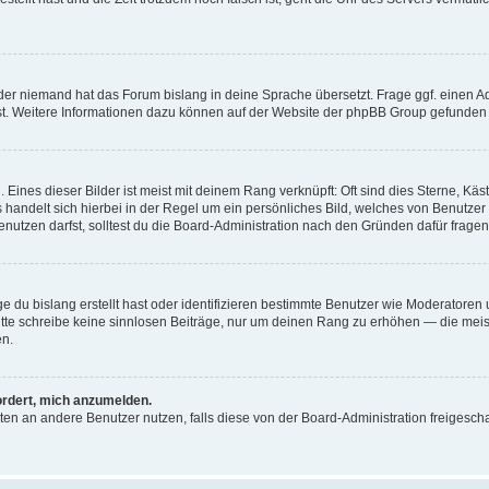
der niemand hat das Forum bislang in deine Sprache übersetzt. Frage ggf. einen Adm
est. Weitere Informationen dazu können auf der Website der phpBB Group gefunden
Eines dieser Bilder ist meist mit deinem Rang verknüpft: Oft sind dies Sterne, Kä
s handelt sich hierbei in der Regel um ein persönliches Bild, welches von Benutzer
utzen darfst, solltest du die Board-Administration nach den Gründen dafür fragen
e du bislang erstellt hast oder identifizieren bestimmte Benutzer wie Moderatore
 Bitte schreibe keine sinnlosen Beiträge, nur um deinen Rang zu erhöhen — die mei
en.
ordert, mich anzumelden.
ichten an andere Benutzer nutzen, falls diese von der Board-Administration freige