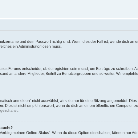
utzername und dein Passwort richtig sind. Wenn dies der Fall ist, wende dich an ei
welches ein Administrator lösen muss.
es Forums entscheidet, ob du registriert sein musst, um Beiträge zu schreiben. Auf j
sand an andere Mitglieder, Beitritt zu Benutzergruppen und so weiter. Wir empfehlen 
isch anmelden“ nicht auswählst, wirst du nur für eine Sitzung angemeldet. Dies 
Dies ist nicht empfehlenswert, wenn du dich an einem öffentlichen Computer, zum 
geschaltet.
taucht?
 „Verbirg meinen Online-Status“. Wenn du diese Option einschaltest, können nur Ad