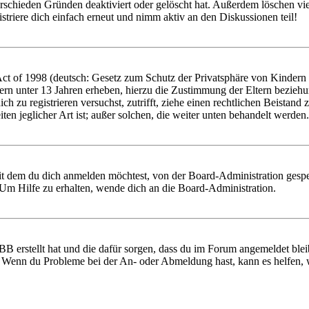
rschieden Gründen deaktiviert oder gelöscht hat. Außerdem löschen vie
triere dich einfach erneut und nimm aktiv an den Diskussionen teil!
 of 1998 (deutsch: Gesetz zum Schutz der Privatsphäre von Kindern im
ern unter 13 Jahren erheben, hierzu die Zustimmung der Eltern bezieh
 dich zu registrieren versuchst, zutrifft, ziehe einen rechtlichen Beist
ten jeglicher Art ist; außer solchen, die weiter unten behandelt werden.
it dem du dich anmelden möchtest, von der Board-Administration gespe
Um Hilfe zu erhalten, wende dich an die Board-Administration.
BB erstellt hat und die dafür sorgen, dass du im Forum angemeldet ble
t. Wenn du Probleme bei der An- oder Abmeldung hast, kann es helfen,