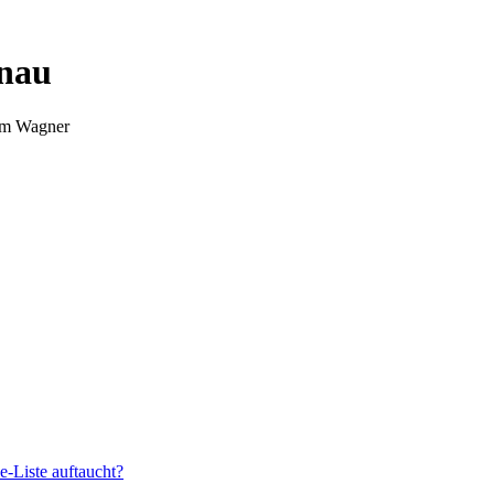
nnau
Tim Wagner
e-Liste auftaucht?