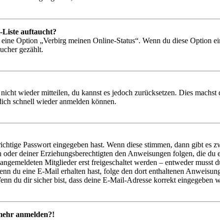
-Liste auftaucht?
n eine Option „Verbirg meinen Online-Status“. Wenn du diese Option ei
ucher gezählt.
 nicht wieder mitteilen, du kannst es jedoch zurücksetzen. Dies machs
 dich schnell wieder anmelden können.
richtige Passwort eingegeben hast. Wenn diese stimmen, dann gibt es
ern oder deiner Erziehungsberechtigten den Anweisungen folgen, die du e
 angemeldeten Mitglieder erst freigeschaltet werden – entweder musst du
. Wenn du eine E-Mail erhalten hast, folge den dort enthaltenen Anweis
nn du dir sicher bist, dass deine E-Mail-Adresse korrekt eingegeben w
t mehr anmelden?!