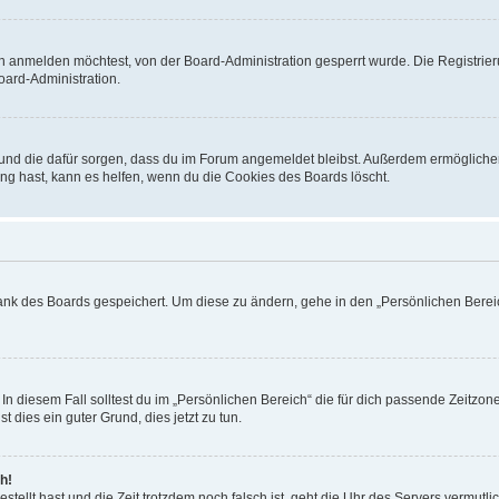
h anmelden möchtest, von der Board-Administration gesperrt wurde. Die Registrie
ard-Administration.
t und die dafür sorgen, dass du im Forum angemeldet bleibst. Außerdem ermögliche
ng hast, kann es helfen, wenn du die Cookies des Boards löscht.
bank des Boards gespeichert. Um diese zu ändern, gehe in den „Persönlichen Bereic
In diesem Fall solltest du im „Persönlichen Bereich“ die für dich passende Zeitzone 
t dies ein guter Grund, dies jetzt zu tun.
h!
estellt hast und die Zeit trotzdem noch falsch ist, geht die Uhr des Servers vermutl