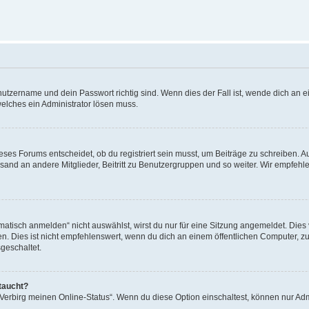
utzername und dein Passwort richtig sind. Wenn dies der Fall ist, wende dich an ei
welches ein Administrator lösen muss.
es Forums entscheidet, ob du registriert sein musst, um Beiträge zu schreiben. Auf j
sand an andere Mitglieder, Beitritt zu Benutzergruppen und so weiter. Wir empfehlen 
isch anmelden“ nicht auswählst, wirst du nur für eine Sitzung angemeldet. Dies 
Dies ist nicht empfehlenswert, wenn du dich an einem öffentlichen Computer, zum 
geschaltet.
taucht?
 „Verbirg meinen Online-Status“. Wenn du diese Option einschaltest, können nur Ad