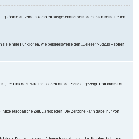
rung könnte außerdem komplett ausgeschaltet sein, damit sich keine neuen
n sie einige Funktionen, wie beispielsweise den „Gelesen“-Status – sofern
h“; der Link dazu wird meist oben auf der Seite angezeigt. Dort kannst du
(Mitteleuropäische Zeit, ...) festlegen. Die Zeitzone kann dabei nur von
ich falsch. Kontaktiere einen Administrator, damit er das Problem beheben