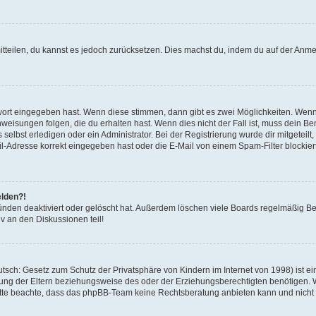
mitteilen, du kannst es jedoch zurücksetzen. Dies machst du, indem du auf der Anm
swort eingegeben hast. Wenn diese stimmen, dann gibt es zwei Möglichkeiten. Wen
eisungen folgen, die du erhalten hast. Wenn dies nicht der Fall ist, muss dein Ben
lbst erledigen oder ein Administrator. Bei der Registrierung wurde dir mitgeteilt, 
-Adresse korrekt eingegeben hast oder die E-Mail von einem Spam-Filter blockiert
elden?!
nden deaktiviert oder gelöscht hat. Außerdem löschen viele Boards regelmäßig Ben
v an den Diskussionen teil!
sch: Gesetz zum Schutz der Privatsphäre von Kindern im Internet von 1998) ist ei
ng der Eltern beziehungsweise des oder der Erziehungsberechtigten benötigen. Wenn
. Bitte beachte, dass das phpBB-Team keine Rechtsberatung anbieten kann und nicht d