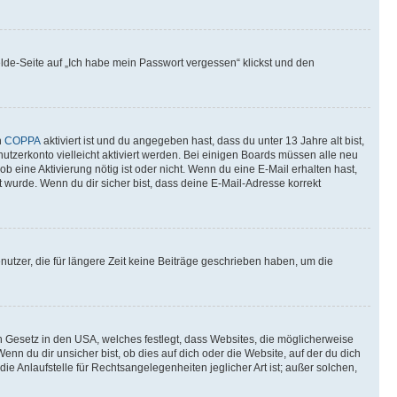
elde-Seite auf „Ich habe mein Passwort vergessen“ klickst und den
n
COPPA
aktiviert ist und du angegeben hast, dass du unter 13 Jahre alt bist,
utzerkonto vielleicht aktiviert werden. Bei einigen Boards müssen alle neu
ob eine Aktivierung nötig ist oder nicht. Wenn du eine E-Mail erhalten hast,
 wurde. Wenn du dir sicher bist, dass deine E-Mail-Adresse korrekt
utzer, die für längere Zeit keine Beiträge geschrieben haben, um die
n Gesetz in den USA, welches festlegt, dass Websites, die möglicherweise
 du dir unsicher bist, ob dies auf dich oder die Website, auf der du dich
ie Anlaufstelle für Rechtsangelegenheiten jeglicher Art ist; außer solchen,