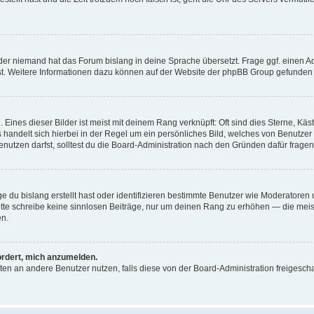
der niemand hat das Forum bislang in deine Sprache übersetzt. Frage ggf. einen Adm
est. Weitere Informationen dazu können auf der Website der phpBB Group gefunden
Eines dieser Bilder ist meist mit deinem Rang verknüpft: Oft sind dies Sterne, Kä
s handelt sich hierbei in der Regel um ein persönliches Bild, welches von Benutzer
utzen darfst, solltest du die Board-Administration nach den Gründen dafür fragen
e du bislang erstellt hast oder identifizieren bestimmte Benutzer wie Moderatore
 Bitte schreibe keine sinnlosen Beiträge, nur um deinen Rang zu erhöhen — die mei
en.
ordert, mich anzumelden.
ichten an andere Benutzer nutzen, falls diese von der Board-Administration freige