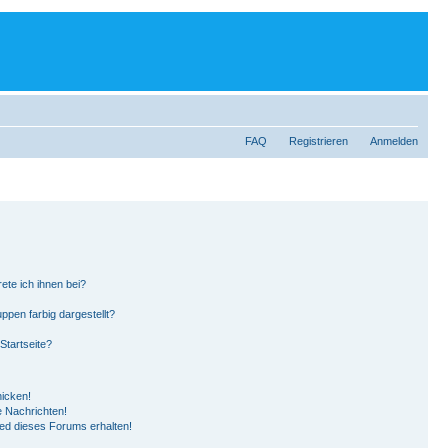
FAQ
Registrieren
Anmelden
ete ich ihnen bei?
pen farbig dargestellt?
Startseite?
hicken!
 Nachrichten!
ied dieses Forums erhalten!