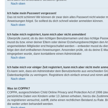
Nach oben
Ich habe mein Passwort vergessen!
Das ist nicht schlimm! Wir können dir zwar dein altes Passwort nicht wieder 
Anweisungen folgst. So solltest du dich schnell wieder anmelden können.
Nach oben
Ich habe mich registriert, kann mich aber nicht anmelden!
Überprüfe zuerst, ob du den richtigen Benutzernamen und das richtige Pas
musst du bzw. einer deiner Eltern oder deiner Erziehungsberechtigten den Anw
angemeldeten Mitglieder erst freigeschaltet werden – entweder musst du dies se
folge den dort enthaltenen Anweisungen. Ansonsten prüfe, ob du deine E-Mail
eingegeben wurde, dann kontaktiere einen Administrator.
Nach oben
Ich habe mich vor einiger Zeit registriert, kann mich aber nicht mehr anm
Es kann sein, dass ein Administrator dein Benutzerkonto aus verschieden Grü
Datenbankgröße zu verringern. Registriere dich einfach erneut und nimm akti
Nach oben
Was ist COPPA?
COPPA, ausgeschrieben Child Online Privacy and Protection Act of 1998 (deut
persönliche Daten von Kindern unter 13 Jahren erheben, hierzu die Zustimmu
zu registrieren versuchst, zutrifft, ziehe einen rechtlichen Beistand zu Rate
die weiter unten behandelt werden.
Nach oben