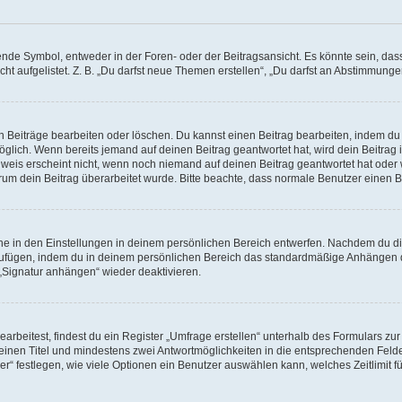
e Symbol, entweder in der Foren- oder der Beitragsansicht. Es könnte sein, dass e
ht aufgelistet. Z. B. „Du darfst neue Themen erstellen“, „Du darfst an Abstimmung
n Beiträge bearbeiten oder löschen. Du kannst einen Beitrag bearbeiten, indem du
möglich. Wenn bereits jemand auf deinen Beitrag geantwortet hat, wird dein Beitra
nweis erscheint nicht, wenn noch niemand auf deinen Beitrag geantwortet hat oder 
 warum dein Beitrag überarbeitet wurde. Bitte beachte, dass normale Benutzer einen
e in den Einstellungen in deinem persönlichen Bereich entwerfen. Nachdem du die 
zufügen, indem du in deinem persönlichen Bereich das standardmäßige Anhängen d
 „Signatur anhängen“ wieder deaktivieren.
beitest, findest du ein Register „Umfrage erstellen“ unterhalb des Formulars zur 
t einen Titel und mindestens zwei Antwortmöglichkeiten in die entsprechenden Felde
r“ festlegen, wie viele Optionen ein Benutzer auswählen kann, welches Zeitlimit fü