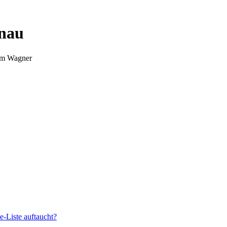
nnau
Tim Wagner
e-Liste auftaucht?