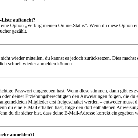
-Liste auftaucht?
n eine Option „Verbirg meinen Online-Status“. Wenn du diese Option ei
ucher gezählt.
 nicht wieder mitteilen, du kannst es jedoch zurücksetzen. Dies machs
 dich schnell wieder anmelden können.
richtige Passwort eingegeben hast. Wenn diese stimmen, dann gibt es
ern oder deiner Erziehungsberechtigten den Anweisungen folgen, die du e
 angemeldeten Mitglieder erst freigeschaltet werden – entweder musst du
. Wenn du eine E-Mail erhalten hast, folge den dort enthaltenen Anweis
nn du dir sicher bist, dass deine E-Mail-Adresse korrekt eingegeben w
t mehr anmelden?!