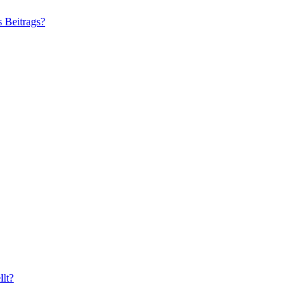
s Beitrags?
lt?