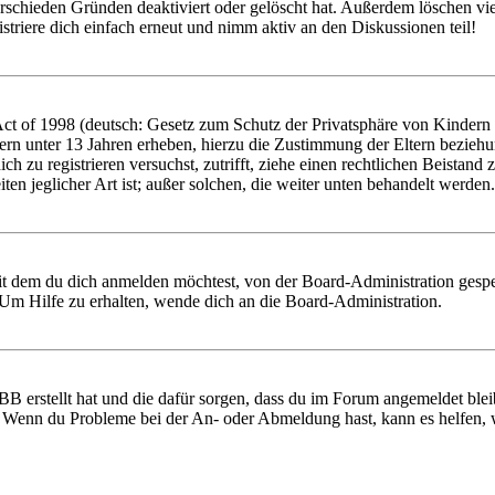
rschieden Gründen deaktiviert oder gelöscht hat. Außerdem löschen vie
triere dich einfach erneut und nimm aktiv an den Diskussionen teil!
 of 1998 (deutsch: Gesetz zum Schutz der Privatsphäre von Kindern im
ern unter 13 Jahren erheben, hierzu die Zustimmung der Eltern bezieh
 dich zu registrieren versuchst, zutrifft, ziehe einen rechtlichen Beist
ten jeglicher Art ist; außer solchen, die weiter unten behandelt werden.
it dem du dich anmelden möchtest, von der Board-Administration gespe
Um Hilfe zu erhalten, wende dich an die Board-Administration.
BB erstellt hat und die dafür sorgen, dass du im Forum angemeldet ble
t. Wenn du Probleme bei der An- oder Abmeldung hast, kann es helfen,