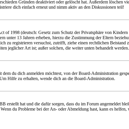
rschieden Gründen deaktiviert oder gelöscht hat. Außerdem löschen vie
triere dich einfach erneut und nimm aktiv an den Diskussionen teil!
 of 1998 (deutsch: Gesetz zum Schutz der Privatsphäre von Kindern im
ern unter 13 Jahren erheben, hierzu die Zustimmung der Eltern bezieh
 dich zu registrieren versuchst, zutrifft, ziehe einen rechtlichen Beist
ten jeglicher Art ist; außer solchen, die weiter unten behandelt werden.
it dem du dich anmelden möchtest, von der Board-Administration gespe
Um Hilfe zu erhalten, wende dich an die Board-Administration.
BB erstellt hat und die dafür sorgen, dass du im Forum angemeldet ble
t. Wenn du Probleme bei der An- oder Abmeldung hast, kann es helfen,