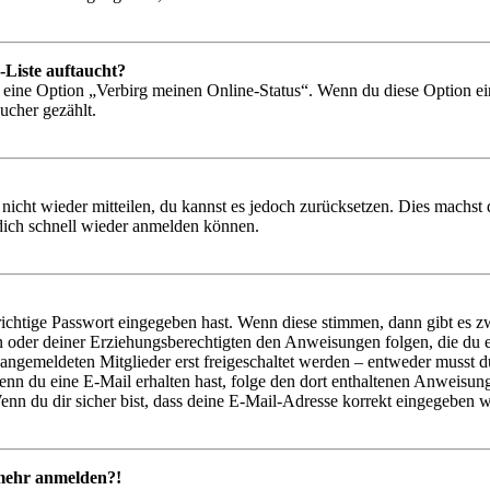
-Liste auftaucht?
n eine Option „Verbirg meinen Online-Status“. Wenn du diese Option ei
ucher gezählt.
 nicht wieder mitteilen, du kannst es jedoch zurücksetzen. Dies machs
 dich schnell wieder anmelden können.
richtige Passwort eingegeben hast. Wenn diese stimmen, dann gibt es
ern oder deiner Erziehungsberechtigten den Anweisungen folgen, die du e
 angemeldeten Mitglieder erst freigeschaltet werden – entweder musst du
. Wenn du eine E-Mail erhalten hast, folge den dort enthaltenen Anweis
nn du dir sicher bist, dass deine E-Mail-Adresse korrekt eingegeben w
t mehr anmelden?!