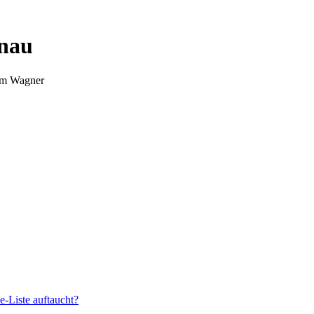
nnau
Tim Wagner
e-Liste auftaucht?