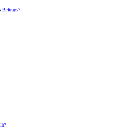
s Beitrags?
lt?