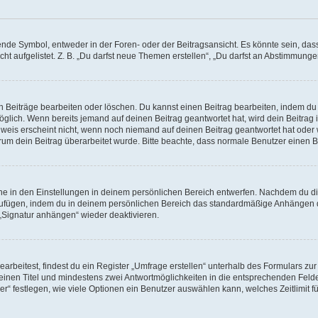
e Symbol, entweder in der Foren- oder der Beitragsansicht. Es könnte sein, dass e
ht aufgelistet. Z. B. „Du darfst neue Themen erstellen“, „Du darfst an Abstimmung
n Beiträge bearbeiten oder löschen. Du kannst einen Beitrag bearbeiten, indem du
möglich. Wenn bereits jemand auf deinen Beitrag geantwortet hat, wird dein Beitra
nweis erscheint nicht, wenn noch niemand auf deinen Beitrag geantwortet hat oder 
 warum dein Beitrag überarbeitet wurde. Bitte beachte, dass normale Benutzer einen
e in den Einstellungen in deinem persönlichen Bereich entwerfen. Nachdem du die 
zufügen, indem du in deinem persönlichen Bereich das standardmäßige Anhängen d
 „Signatur anhängen“ wieder deaktivieren.
beitest, findest du ein Register „Umfrage erstellen“ unterhalb des Formulars zur 
t einen Titel und mindestens zwei Antwortmöglichkeiten in die entsprechenden Felde
r“ festlegen, wie viele Optionen ein Benutzer auswählen kann, welches Zeitlimit fü