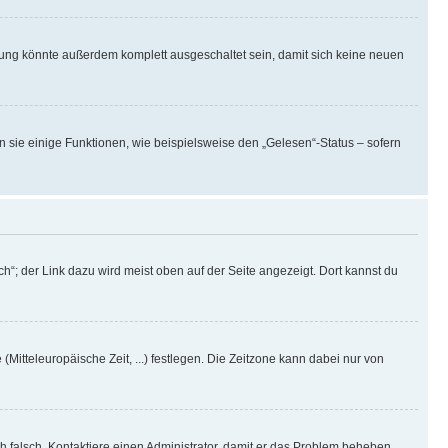
rung könnte außerdem komplett ausgeschaltet sein, damit sich keine neuen
n sie einige Funktionen, wie beispielsweise den „Gelesen“-Status – sofern
h“; der Link dazu wird meist oben auf der Seite angezeigt. Dort kannst du
(Mitteleuropäische Zeit, ...) festlegen. Die Zeitzone kann dabei nur von
ich falsch. Kontaktiere einen Administrator, damit er das Problem beheben