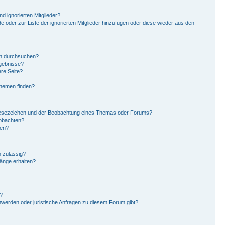
d ignorierten Mitglieder?
de oder zur Liste der ignorierten Mitglieder hinzufügen oder diese wieder aus den
en durchsuchen?
rgebnisse?
re Seite?
Themen finden?
Lesezeichen und der Beobachtung eines Themas oder Forums?
eobachten?
gen?
 zulässig?
hänge erhalten?
?
hwerden oder juristische Anfragen zu diesem Forum gibt?