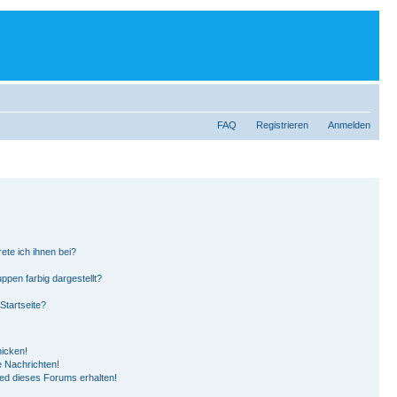
FAQ
Registrieren
Anmelden
ete ich ihnen bei?
pen farbig dargestellt?
Startseite?
hicken!
 Nachrichten!
ied dieses Forums erhalten!