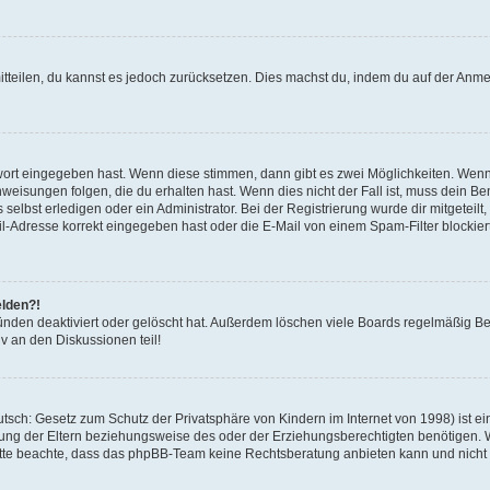
mitteilen, du kannst es jedoch zurücksetzen. Dies machst du, indem du auf der Anm
swort eingegeben hast. Wenn diese stimmen, dann gibt es zwei Möglichkeiten. Wen
eisungen folgen, die du erhalten hast. Wenn dies nicht der Fall ist, muss dein Ben
lbst erledigen oder ein Administrator. Bei der Registrierung wurde dir mitgeteilt, 
-Adresse korrekt eingegeben hast oder die E-Mail von einem Spam-Filter blockiert
elden?!
nden deaktiviert oder gelöscht hat. Außerdem löschen viele Boards regelmäßig Ben
v an den Diskussionen teil!
sch: Gesetz zum Schutz der Privatsphäre von Kindern im Internet von 1998) ist ei
ng der Eltern beziehungsweise des oder der Erziehungsberechtigten benötigen. Wenn
. Bitte beachte, dass das phpBB-Team keine Rechtsberatung anbieten kann und nicht d