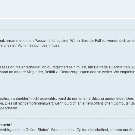
utzername und dein Passwort richtig sind. Wenn dies der Fall ist, wende dich an ei
welches ein Administrator lösen muss.
es Forums entscheidet, ob du registriert sein musst, um Beiträge zu schreiben. Auf j
sand an andere Mitglieder, Beitritt zu Benutzergruppen und so weiter. Wir empfehlen 
isch anmelden“ nicht auswählst, wirst du nur für eine Sitzung angemeldet. Dies 
Dies ist nicht empfehlenswert, wenn du dich an einem öffentlichen Computer, zum 
geschaltet.
taucht?
 „Verbirg meinen Online-Status“. Wenn du diese Option einschaltest, können nur Ad