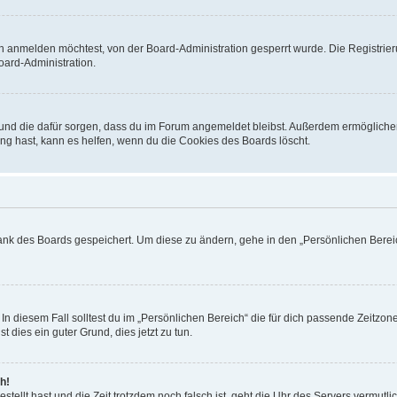
h anmelden möchtest, von der Board-Administration gesperrt wurde. Die Registrie
ard-Administration.
t und die dafür sorgen, dass du im Forum angemeldet bleibst. Außerdem ermögliche
ng hast, kann es helfen, wenn du die Cookies des Boards löscht.
bank des Boards gespeichert. Um diese zu ändern, gehe in den „Persönlichen Bereic
In diesem Fall solltest du im „Persönlichen Bereich“ die für dich passende Zeitzone 
t dies ein guter Grund, dies jetzt zu tun.
h!
estellt hast und die Zeit trotzdem noch falsch ist, geht die Uhr des Servers vermutl