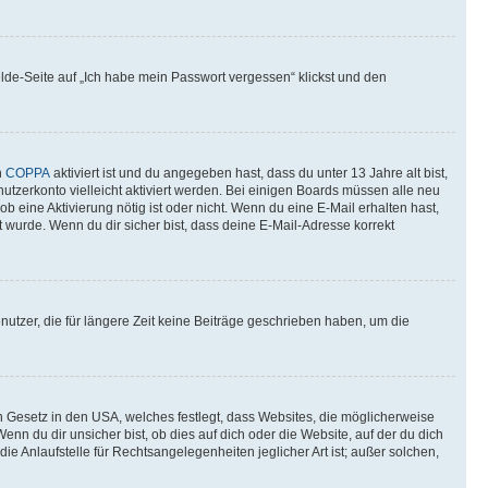
elde-Seite auf „Ich habe mein Passwort vergessen“ klickst und den
n
COPPA
aktiviert ist und du angegeben hast, dass du unter 13 Jahre alt bist,
utzerkonto vielleicht aktiviert werden. Bei einigen Boards müssen alle neu
ob eine Aktivierung nötig ist oder nicht. Wenn du eine E-Mail erhalten hast,
 wurde. Wenn du dir sicher bist, dass deine E-Mail-Adresse korrekt
utzer, die für längere Zeit keine Beiträge geschrieben haben, um die
n Gesetz in den USA, welches festlegt, dass Websites, die möglicherweise
 du dir unsicher bist, ob dies auf dich oder die Website, auf der du dich
ie Anlaufstelle für Rechtsangelegenheiten jeglicher Art ist; außer solchen,