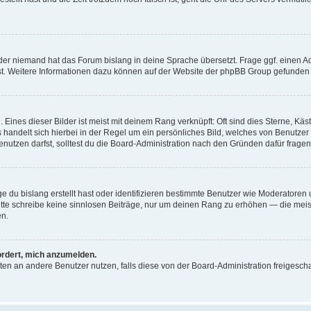
der niemand hat das Forum bislang in deine Sprache übersetzt. Frage ggf. einen Adm
est. Weitere Informationen dazu können auf der Website der phpBB Group gefunden
Eines dieser Bilder ist meist mit deinem Rang verknüpft: Oft sind dies Sterne, Kä
s handelt sich hierbei in der Regel um ein persönliches Bild, welches von Benutzer
utzen darfst, solltest du die Board-Administration nach den Gründen dafür fragen
e du bislang erstellt hast oder identifizieren bestimmte Benutzer wie Moderatore
 Bitte schreibe keine sinnlosen Beiträge, nur um deinen Rang zu erhöhen — die mei
en.
ordert, mich anzumelden.
ichten an andere Benutzer nutzen, falls diese von der Board-Administration freige