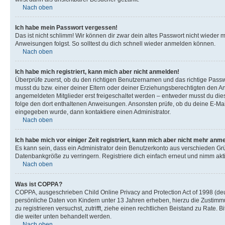
Nach oben
Ich habe mein Passwort vergessen!
Das ist nicht schlimm! Wir können dir zwar dein altes Passwort nicht wieder 
Anweisungen folgst. So solltest du dich schnell wieder anmelden können.
Nach oben
Ich habe mich registriert, kann mich aber nicht anmelden!
Überprüfe zuerst, ob du den richtigen Benutzernamen und das richtige Pas
musst du bzw. einer deiner Eltern oder deiner Erziehungsberechtigten den Anw
angemeldeten Mitglieder erst freigeschaltet werden – entweder musst du dies se
folge den dort enthaltenen Anweisungen. Ansonsten prüfe, ob du deine E-Mail
eingegeben wurde, dann kontaktiere einen Administrator.
Nach oben
Ich habe mich vor einiger Zeit registriert, kann mich aber nicht mehr anm
Es kann sein, dass ein Administrator dein Benutzerkonto aus verschieden Grü
Datenbankgröße zu verringern. Registriere dich einfach erneut und nimm akti
Nach oben
Was ist COPPA?
COPPA, ausgeschrieben Child Online Privacy and Protection Act of 1998 (deut
persönliche Daten von Kindern unter 13 Jahren erheben, hierzu die Zustimmu
zu registrieren versuchst, zutrifft, ziehe einen rechtlichen Beistand zu Rate
die weiter unten behandelt werden.
Nach oben