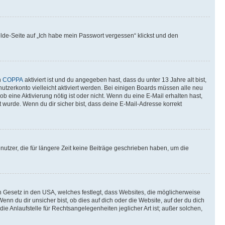
elde-Seite auf „Ich habe mein Passwort vergessen“ klickst und den
n
COPPA
aktiviert ist und du angegeben hast, dass du unter 13 Jahre alt bist,
utzerkonto vielleicht aktiviert werden. Bei einigen Boards müssen alle neu
ob eine Aktivierung nötig ist oder nicht. Wenn du eine E-Mail erhalten hast,
 wurde. Wenn du dir sicher bist, dass deine E-Mail-Adresse korrekt
utzer, die für längere Zeit keine Beiträge geschrieben haben, um die
n Gesetz in den USA, welches festlegt, dass Websites, die möglicherweise
 du dir unsicher bist, ob dies auf dich oder die Website, auf der du dich
ie Anlaufstelle für Rechtsangelegenheiten jeglicher Art ist; außer solchen,