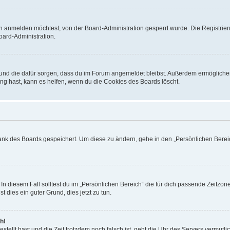
h anmelden möchtest, von der Board-Administration gesperrt wurde. Die Registrie
ard-Administration.
t und die dafür sorgen, dass du im Forum angemeldet bleibst. Außerdem ermögliche
ng hast, kann es helfen, wenn du die Cookies des Boards löscht.
bank des Boards gespeichert. Um diese zu ändern, gehe in den „Persönlichen Bereic
In diesem Fall solltest du im „Persönlichen Bereich“ die für dich passende Zeitzone 
t dies ein guter Grund, dies jetzt zu tun.
h!
estellt hast und die Zeit trotzdem noch falsch ist, geht die Uhr des Servers vermutl