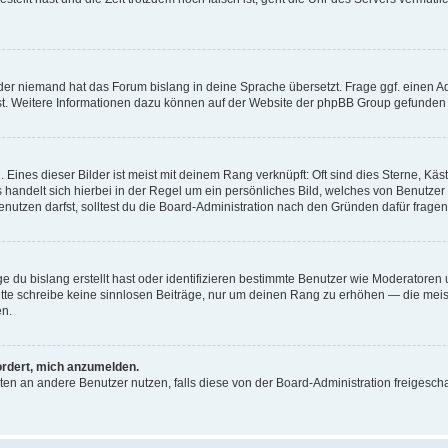
der niemand hat das Forum bislang in deine Sprache übersetzt. Frage ggf. einen Adm
est. Weitere Informationen dazu können auf der Website der phpBB Group gefunden
Eines dieser Bilder ist meist mit deinem Rang verknüpft: Oft sind dies Sterne, Kä
s handelt sich hierbei in der Regel um ein persönliches Bild, welches von Benutzer
utzen darfst, solltest du die Board-Administration nach den Gründen dafür fragen
e du bislang erstellt hast oder identifizieren bestimmte Benutzer wie Moderatore
 Bitte schreibe keine sinnlosen Beiträge, nur um deinen Rang zu erhöhen — die mei
en.
ordert, mich anzumelden.
ichten an andere Benutzer nutzen, falls diese von der Board-Administration freige