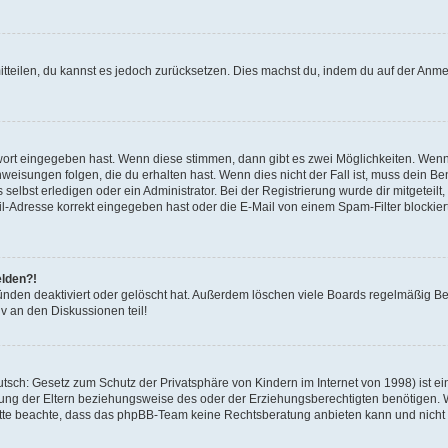
mitteilen, du kannst es jedoch zurücksetzen. Dies machst du, indem du auf der Anm
swort eingegeben hast. Wenn diese stimmen, dann gibt es zwei Möglichkeiten. Wen
eisungen folgen, die du erhalten hast. Wenn dies nicht der Fall ist, muss dein Ben
lbst erledigen oder ein Administrator. Bei der Registrierung wurde dir mitgeteilt, 
-Adresse korrekt eingegeben hast oder die E-Mail von einem Spam-Filter blockiert
elden?!
nden deaktiviert oder gelöscht hat. Außerdem löschen viele Boards regelmäßig Ben
v an den Diskussionen teil!
sch: Gesetz zum Schutz der Privatsphäre von Kindern im Internet von 1998) ist ei
ng der Eltern beziehungsweise des oder der Erziehungsberechtigten benötigen. Wenn
. Bitte beachte, dass das phpBB-Team keine Rechtsberatung anbieten kann und nicht d