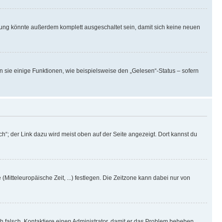
rung könnte außerdem komplett ausgeschaltet sein, damit sich keine neuen
n sie einige Funktionen, wie beispielsweise den „Gelesen“-Status – sofern
h“; der Link dazu wird meist oben auf der Seite angezeigt. Dort kannst du
(Mitteleuropäische Zeit, ...) festlegen. Die Zeitzone kann dabei nur von
ich falsch. Kontaktiere einen Administrator, damit er das Problem beheben