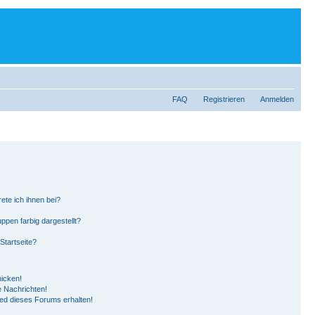
FAQ
Registrieren
Anmelden
ete ich ihnen bei?
pen farbig dargestellt?
Startseite?
hicken!
 Nachrichten!
ied dieses Forums erhalten!