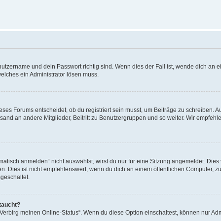
utzername und dein Passwort richtig sind. Wenn dies der Fall ist, wende dich an ei
welches ein Administrator lösen muss.
es Forums entscheidet, ob du registriert sein musst, um Beiträge zu schreiben. Auf j
sand an andere Mitglieder, Beitritt zu Benutzergruppen und so weiter. Wir empfehlen 
isch anmelden“ nicht auswählst, wirst du nur für eine Sitzung angemeldet. Dies 
Dies ist nicht empfehlenswert, wenn du dich an einem öffentlichen Computer, zum 
geschaltet.
taucht?
 „Verbirg meinen Online-Status“. Wenn du diese Option einschaltest, können nur Ad