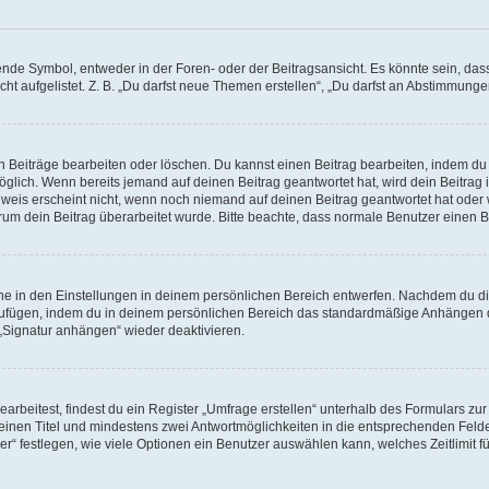
e Symbol, entweder in der Foren- oder der Beitragsansicht. Es könnte sein, dass e
ht aufgelistet. Z. B. „Du darfst neue Themen erstellen“, „Du darfst an Abstimmung
n Beiträge bearbeiten oder löschen. Du kannst einen Beitrag bearbeiten, indem du
möglich. Wenn bereits jemand auf deinen Beitrag geantwortet hat, wird dein Beitra
nweis erscheint nicht, wenn noch niemand auf deinen Beitrag geantwortet hat oder 
 warum dein Beitrag überarbeitet wurde. Bitte beachte, dass normale Benutzer einen
e in den Einstellungen in deinem persönlichen Bereich entwerfen. Nachdem du die 
zufügen, indem du in deinem persönlichen Bereich das standardmäßige Anhängen d
 „Signatur anhängen“ wieder deaktivieren.
beitest, findest du ein Register „Umfrage erstellen“ unterhalb des Formulars zur 
t einen Titel und mindestens zwei Antwortmöglichkeiten in die entsprechenden Felde
r“ festlegen, wie viele Optionen ein Benutzer auswählen kann, welches Zeitlimit fü