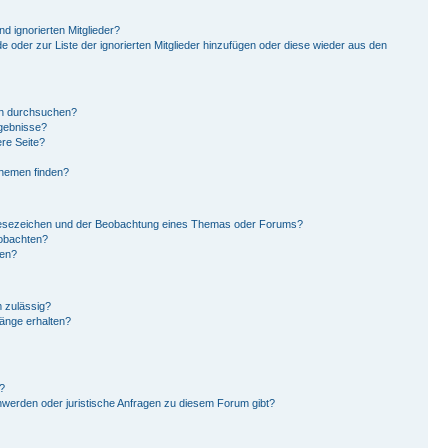
d ignorierten Mitglieder?
de oder zur Liste der ignorierten Mitglieder hinzufügen oder diese wieder aus den
en durchsuchen?
rgebnisse?
re Seite?
Themen finden?
Lesezeichen und der Beobachtung eines Themas oder Forums?
eobachten?
gen?
 zulässig?
hänge erhalten?
?
hwerden oder juristische Anfragen zu diesem Forum gibt?