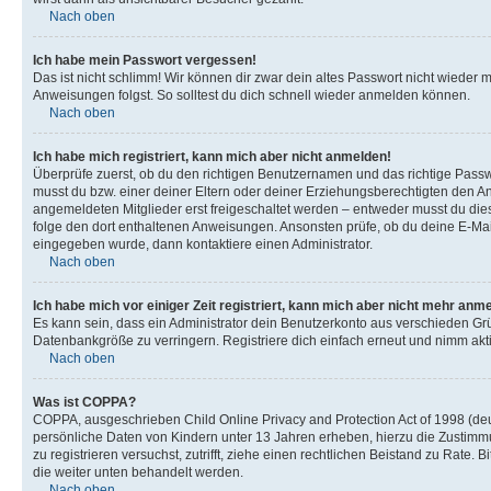
Nach oben
Ich habe mein Passwort vergessen!
Das ist nicht schlimm! Wir können dir zwar dein altes Passwort nicht wieder 
Anweisungen folgst. So solltest du dich schnell wieder anmelden können.
Nach oben
Ich habe mich registriert, kann mich aber nicht anmelden!
Überprüfe zuerst, ob du den richtigen Benutzernamen und das richtige Pas
musst du bzw. einer deiner Eltern oder deiner Erziehungsberechtigten den Anw
angemeldeten Mitglieder erst freigeschaltet werden – entweder musst du dies se
folge den dort enthaltenen Anweisungen. Ansonsten prüfe, ob du deine E-Mail
eingegeben wurde, dann kontaktiere einen Administrator.
Nach oben
Ich habe mich vor einiger Zeit registriert, kann mich aber nicht mehr anm
Es kann sein, dass ein Administrator dein Benutzerkonto aus verschieden Grü
Datenbankgröße zu verringern. Registriere dich einfach erneut und nimm akti
Nach oben
Was ist COPPA?
COPPA, ausgeschrieben Child Online Privacy and Protection Act of 1998 (deut
persönliche Daten von Kindern unter 13 Jahren erheben, hierzu die Zustimmu
zu registrieren versuchst, zutrifft, ziehe einen rechtlichen Beistand zu Rate
die weiter unten behandelt werden.
Nach oben