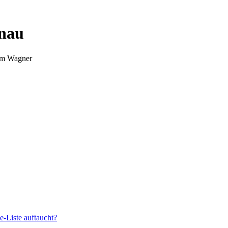
nnau
Tim Wagner
e-Liste auftaucht?