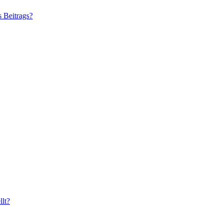
s Beitrags?
lt?