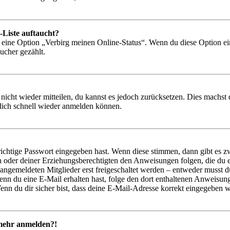
-Liste auftaucht?
n eine Option „Verbirg meinen Online-Status“. Wenn du diese Option ei
ucher gezählt.
 nicht wieder mitteilen, du kannst es jedoch zurücksetzen. Dies machs
 dich schnell wieder anmelden können.
richtige Passwort eingegeben hast. Wenn diese stimmen, dann gibt es
ern oder deiner Erziehungsberechtigten den Anweisungen folgen, die du e
 angemeldeten Mitglieder erst freigeschaltet werden – entweder musst du
. Wenn du eine E-Mail erhalten hast, folge den dort enthaltenen Anweis
nn du dir sicher bist, dass deine E-Mail-Adresse korrekt eingegeben w
t mehr anmelden?!