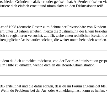
rschieden Gründen deaktiviert oder gelöscht hat. Außerdem löschen vie
triere dich einfach erneut und nimm aktiv an den Diskussionen teil!
 of 1998 (deutsch: Gesetz zum Schutz der Privatsphäre von Kindern im
ern unter 13 Jahren erheben, hierzu die Zustimmung der Eltern bezieh
 dich zu registrieren versuchst, zutrifft, ziehe einen rechtlichen Beist
ten jeglicher Art ist; außer solchen, die weiter unten behandelt werden.
it dem du dich anmelden möchtest, von der Board-Administration gespe
Um Hilfe zu erhalten, wende dich an die Board-Administration.
BB erstellt hat und die dafür sorgen, dass du im Forum angemeldet ble
t. Wenn du Probleme bei der An- oder Abmeldung hast, kann es helfen,