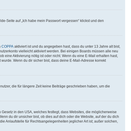
elde-Seite auf „Ich habe mein Passwort vergessen“ klickst und den
n
COPPA
aktiviert ist und du angegeben hast, dass du unter 13 Jahre alt bist,
utzerkonto vielleicht aktiviert werden. Bei einigen Boards müssen alle neu
ob eine Aktivierung nötig ist oder nicht. Wenn du eine E-Mail erhalten hast,
 wurde. Wenn du dir sicher bist, dass deine E-Mail-Adresse korrekt
utzer, die für längere Zeit keine Beiträge geschrieben haben, um die
n Gesetz in den USA, welches festlegt, dass Websites, die möglicherweise
 du dir unsicher bist, ob dies auf dich oder die Website, auf der du dich
ie Anlaufstelle für Rechtsangelegenheiten jeglicher Art ist; außer solchen,