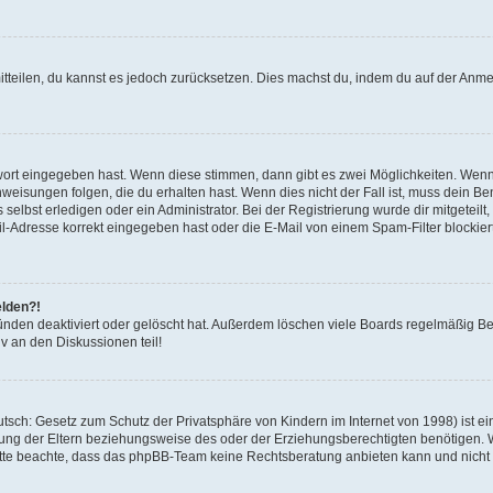
mitteilen, du kannst es jedoch zurücksetzen. Dies machst du, indem du auf der Anm
swort eingegeben hast. Wenn diese stimmen, dann gibt es zwei Möglichkeiten. Wen
eisungen folgen, die du erhalten hast. Wenn dies nicht der Fall ist, muss dein Ben
lbst erledigen oder ein Administrator. Bei der Registrierung wurde dir mitgeteilt, 
-Adresse korrekt eingegeben hast oder die E-Mail von einem Spam-Filter blockiert
elden?!
nden deaktiviert oder gelöscht hat. Außerdem löschen viele Boards regelmäßig Ben
v an den Diskussionen teil!
sch: Gesetz zum Schutz der Privatsphäre von Kindern im Internet von 1998) ist ei
ng der Eltern beziehungsweise des oder der Erziehungsberechtigten benötigen. Wenn
. Bitte beachte, dass das phpBB-Team keine Rechtsberatung anbieten kann und nicht d