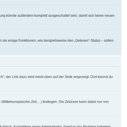
rung könnte außerdem komplett ausgeschaltet sein, damit sich keine neuen
n sie einige Funktionen, wie beispielsweise den „Gelesen“-Status – sofern
h“; der Link dazu wird meist oben auf der Seite angezeigt. Dort kannst du
(Mitteleuropäische Zeit, ...) festlegen. Die Zeitzone kann dabei nur von
ich falsch. Kontaktiere einen Administrator, damit er das Problem beheben