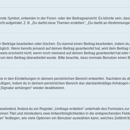
e Symbol, entweder in der Foren- oder der Beitragsansicht. Es könnte sein, dass e
ht aufgelistet. Z. B. „Du darfst neue Themen erstellen“, „Du darfst an Abstimmung
n Beiträge bearbeiten oder löschen. Du kannst einen Beitrag bearbeiten, indem du
möglich. Wenn bereits jemand auf deinen Beitrag geantwortet hat, wird dein Beitra
nweis erscheint nicht, wenn noch niemand auf deinen Beitrag geantwortet hat oder 
 warum dein Beitrag überarbeitet wurde. Bitte beachte, dass normale Benutzer einen
e in den Einstellungen in deinem persönlichen Bereich entwerfen. Nachdem du die 
zufügen, indem du in deinem persönlichen Bereich das standardmäßige Anhängen d
 „Signatur anhängen“ wieder deaktivieren.
beitest, findest du ein Register „Umfrage erstellen“ unterhalb des Formulars zur 
t einen Titel und mindestens zwei Antwortmöglichkeiten in die entsprechenden Felde
r“ festlegen, wie viele Optionen ein Benutzer auswählen kann, welches Zeitlimit fü