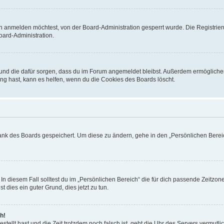
h anmelden möchtest, von der Board-Administration gesperrt wurde. Die Registrie
ard-Administration.
t und die dafür sorgen, dass du im Forum angemeldet bleibst. Außerdem ermögliche
ng hast, kann es helfen, wenn du die Cookies des Boards löscht.
bank des Boards gespeichert. Um diese zu ändern, gehe in den „Persönlichen Bereic
In diesem Fall solltest du im „Persönlichen Bereich“ die für dich passende Zeitzone 
t dies ein guter Grund, dies jetzt zu tun.
h!
estellt hast und die Zeit trotzdem noch falsch ist, geht die Uhr des Servers vermutl