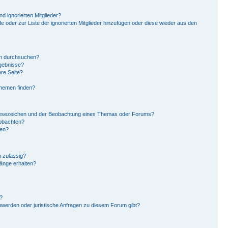
d ignorierten Mitglieder?
de oder zur Liste der ignorierten Mitglieder hinzufügen oder diese wieder aus den
en durchsuchen?
rgebnisse?
re Seite?
Themen finden?
Lesezeichen und der Beobachtung eines Themas oder Forums?
eobachten?
gen?
 zulässig?
hänge erhalten?
?
hwerden oder juristische Anfragen zu diesem Forum gibt?