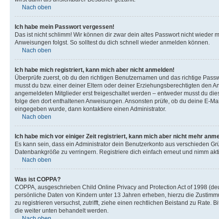
Nach oben
Ich habe mein Passwort vergessen!
Das ist nicht schlimm! Wir können dir zwar dein altes Passwort nicht wieder 
Anweisungen folgst. So solltest du dich schnell wieder anmelden können.
Nach oben
Ich habe mich registriert, kann mich aber nicht anmelden!
Überprüfe zuerst, ob du den richtigen Benutzernamen und das richtige Pas
musst du bzw. einer deiner Eltern oder deiner Erziehungsberechtigten den Anw
angemeldeten Mitglieder erst freigeschaltet werden – entweder musst du dies se
folge den dort enthaltenen Anweisungen. Ansonsten prüfe, ob du deine E-Mail
eingegeben wurde, dann kontaktiere einen Administrator.
Nach oben
Ich habe mich vor einiger Zeit registriert, kann mich aber nicht mehr anm
Es kann sein, dass ein Administrator dein Benutzerkonto aus verschieden Grü
Datenbankgröße zu verringern. Registriere dich einfach erneut und nimm akti
Nach oben
Was ist COPPA?
COPPA, ausgeschrieben Child Online Privacy and Protection Act of 1998 (deut
persönliche Daten von Kindern unter 13 Jahren erheben, hierzu die Zustimmu
zu registrieren versuchst, zutrifft, ziehe einen rechtlichen Beistand zu Rate
die weiter unten behandelt werden.
Nach oben