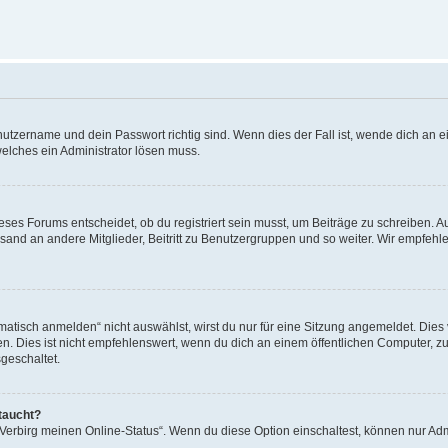
utzername und dein Passwort richtig sind. Wenn dies der Fall ist, wende dich an ei
welches ein Administrator lösen muss.
es Forums entscheidet, ob du registriert sein musst, um Beiträge zu schreiben. Auf j
sand an andere Mitglieder, Beitritt zu Benutzergruppen und so weiter. Wir empfehlen 
isch anmelden“ nicht auswählst, wirst du nur für eine Sitzung angemeldet. Dies 
Dies ist nicht empfehlenswert, wenn du dich an einem öffentlichen Computer, zum 
geschaltet.
taucht?
 „Verbirg meinen Online-Status“. Wenn du diese Option einschaltest, können nur Ad