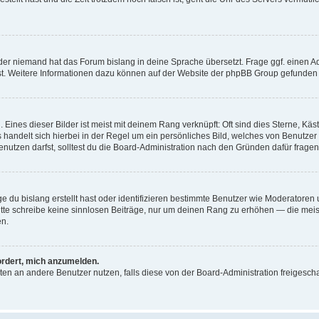
der niemand hat das Forum bislang in deine Sprache übersetzt. Frage ggf. einen Adm
est. Weitere Informationen dazu können auf der Website der phpBB Group gefunden
Eines dieser Bilder ist meist mit deinem Rang verknüpft: Oft sind dies Sterne, Kä
s handelt sich hierbei in der Regel um ein persönliches Bild, welches von Benutzer
utzen darfst, solltest du die Board-Administration nach den Gründen dafür fragen
e du bislang erstellt hast oder identifizieren bestimmte Benutzer wie Moderatore
 Bitte schreibe keine sinnlosen Beiträge, nur um deinen Rang zu erhöhen — die mei
en.
ordert, mich anzumelden.
ichten an andere Benutzer nutzen, falls diese von der Board-Administration freige