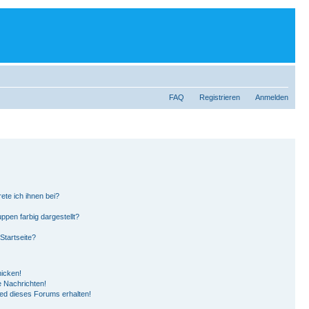
FAQ
Registrieren
Anmelden
ete ich ihnen bei?
pen farbig dargestellt?
Startseite?
hicken!
 Nachrichten!
ied dieses Forums erhalten!