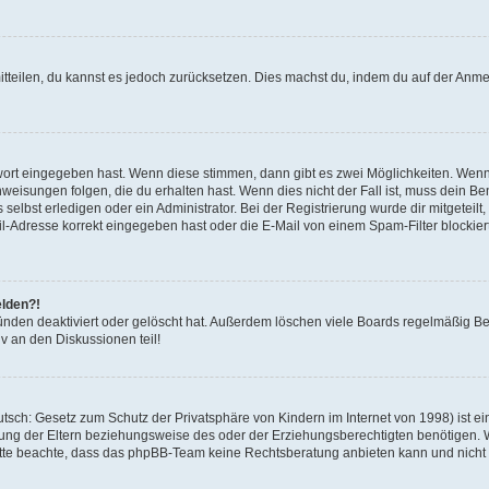
mitteilen, du kannst es jedoch zurücksetzen. Dies machst du, indem du auf der Anm
swort eingegeben hast. Wenn diese stimmen, dann gibt es zwei Möglichkeiten. Wen
eisungen folgen, die du erhalten hast. Wenn dies nicht der Fall ist, muss dein Ben
lbst erledigen oder ein Administrator. Bei der Registrierung wurde dir mitgeteilt, 
-Adresse korrekt eingegeben hast oder die E-Mail von einem Spam-Filter blockiert
elden?!
nden deaktiviert oder gelöscht hat. Außerdem löschen viele Boards regelmäßig Ben
v an den Diskussionen teil!
sch: Gesetz zum Schutz der Privatsphäre von Kindern im Internet von 1998) ist ei
ng der Eltern beziehungsweise des oder der Erziehungsberechtigten benötigen. Wenn
. Bitte beachte, dass das phpBB-Team keine Rechtsberatung anbieten kann und nicht d