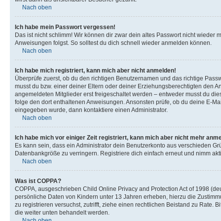
Nach oben
Ich habe mein Passwort vergessen!
Das ist nicht schlimm! Wir können dir zwar dein altes Passwort nicht wieder 
Anweisungen folgst. So solltest du dich schnell wieder anmelden können.
Nach oben
Ich habe mich registriert, kann mich aber nicht anmelden!
Überprüfe zuerst, ob du den richtigen Benutzernamen und das richtige Pas
musst du bzw. einer deiner Eltern oder deiner Erziehungsberechtigten den Anw
angemeldeten Mitglieder erst freigeschaltet werden – entweder musst du dies se
folge den dort enthaltenen Anweisungen. Ansonsten prüfe, ob du deine E-Mail
eingegeben wurde, dann kontaktiere einen Administrator.
Nach oben
Ich habe mich vor einiger Zeit registriert, kann mich aber nicht mehr anm
Es kann sein, dass ein Administrator dein Benutzerkonto aus verschieden Grü
Datenbankgröße zu verringern. Registriere dich einfach erneut und nimm akti
Nach oben
Was ist COPPA?
COPPA, ausgeschrieben Child Online Privacy and Protection Act of 1998 (deut
persönliche Daten von Kindern unter 13 Jahren erheben, hierzu die Zustimmu
zu registrieren versuchst, zutrifft, ziehe einen rechtlichen Beistand zu Rate
die weiter unten behandelt werden.
Nach oben