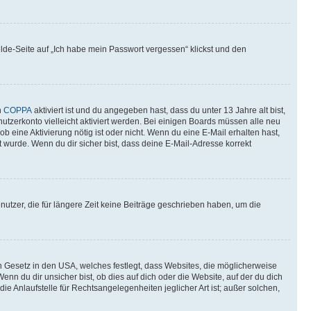
elde-Seite auf „Ich habe mein Passwort vergessen“ klickst und den
n
COPPA
aktiviert ist und du angegeben hast, dass du unter 13 Jahre alt bist,
utzerkonto vielleicht aktiviert werden. Bei einigen Boards müssen alle neu
ob eine Aktivierung nötig ist oder nicht. Wenn du eine E-Mail erhalten hast,
 wurde. Wenn du dir sicher bist, dass deine E-Mail-Adresse korrekt
utzer, die für längere Zeit keine Beiträge geschrieben haben, um die
n Gesetz in den USA, welches festlegt, dass Websites, die möglicherweise
 du dir unsicher bist, ob dies auf dich oder die Website, auf der du dich
ie Anlaufstelle für Rechtsangelegenheiten jeglicher Art ist; außer solchen,