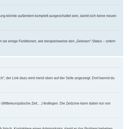
rung könnte außerdem komplett ausgeschaltet sein, damit sich keine neuen
n sie einige Funktionen, wie beispielsweise den „Gelesen“-Status – sofern
h“; der Link dazu wird meist oben auf der Seite angezeigt. Dort kannst du
(Mitteleuropäische Zeit, ...) festlegen. Die Zeitzone kann dabei nur von
ich falsch. Kontaktiere einen Administrator, damit er das Problem beheben