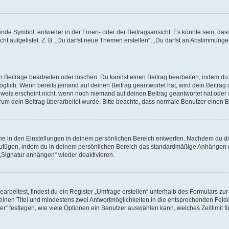
e Symbol, entweder in der Foren- oder der Beitragsansicht. Es könnte sein, dass e
ht aufgelistet. Z. B. „Du darfst neue Themen erstellen“, „Du darfst an Abstimmung
n Beiträge bearbeiten oder löschen. Du kannst einen Beitrag bearbeiten, indem du
möglich. Wenn bereits jemand auf deinen Beitrag geantwortet hat, wird dein Beitra
nweis erscheint nicht, wenn noch niemand auf deinen Beitrag geantwortet hat oder 
 warum dein Beitrag überarbeitet wurde. Bitte beachte, dass normale Benutzer einen
e in den Einstellungen in deinem persönlichen Bereich entwerfen. Nachdem du die 
zufügen, indem du in deinem persönlichen Bereich das standardmäßige Anhängen d
 „Signatur anhängen“ wieder deaktivieren.
beitest, findest du ein Register „Umfrage erstellen“ unterhalb des Formulars zur 
t einen Titel und mindestens zwei Antwortmöglichkeiten in die entsprechenden Felde
r“ festlegen, wie viele Optionen ein Benutzer auswählen kann, welches Zeitlimit fü