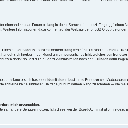
der niemand hat das Forum bislang in deine Sprache übersetzt. Frage ggf. einen Adm
est. Weitere Informationen dazu können auf der Website der phpBB Group gefunden
Eines dieser Bilder ist meist mit deinem Rang verknüpft: Oft sind dies Sterne, Kä
s handelt sich hierbei in der Regel um ein persönliches Bild, welches von Benutzer
utzen darfst, solltest du die Board-Administration nach den Gründen dafür fragen
e du bislang erstellt hast oder identifizieren bestimmte Benutzer wie Moderatore
 Bitte schreibe keine sinnlosen Beiträge, nur um deinen Rang zu erhöhen — die mei
en.
ordert, mich anzumelden.
ichten an andere Benutzer nutzen, falls diese von der Board-Administration freige