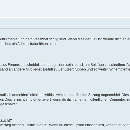
utzername und dein Passwort richtig sind. Wenn dies der Fall ist, wende dich an ei
welches ein Administrator lösen muss.
es Forums entscheidet, ob du registriert sein musst, um Beiträge zu schreiben. Auf j
sand an andere Mitglieder, Beitritt zu Benutzergruppen und so weiter. Wir empfehlen 
isch anmelden“ nicht auswählst, wirst du nur für eine Sitzung angemeldet. Dies 
Dies ist nicht empfehlenswert, wenn du dich an einem öffentlichen Computer, zum 
geschaltet.
taucht?
 „Verbirg meinen Online-Status“. Wenn du diese Option einschaltest, können nur Ad