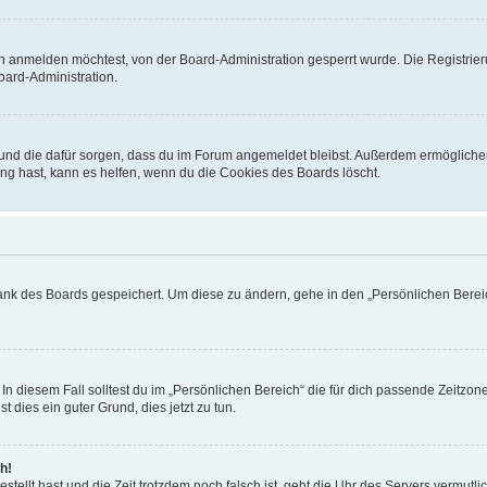
h anmelden möchtest, von der Board-Administration gesperrt wurde. Die Registrie
ard-Administration.
t und die dafür sorgen, dass du im Forum angemeldet bleibst. Außerdem ermögliche
ng hast, kann es helfen, wenn du die Cookies des Boards löscht.
bank des Boards gespeichert. Um diese zu ändern, gehe in den „Persönlichen Bereic
In diesem Fall solltest du im „Persönlichen Bereich“ die für dich passende Zeitzone 
t dies ein guter Grund, dies jetzt zu tun.
h!
estellt hast und die Zeit trotzdem noch falsch ist, geht die Uhr des Servers vermutl