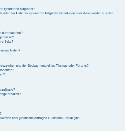
d ignorierten Mitglieder?
de oder zur Liste der ignorierten Mitglieder hinzufügen oder diese wieder aus den
en durchsuchen?
rgebnisse?
re Seite?
Themen finden?
Lesezeichen und der Beobachtung eines Themas oder Forums?
eobachten?
gen?
 zulässig?
hänge erhalten?
?
hwerden oder juristische Anfragen zu diesem Forum gibt?