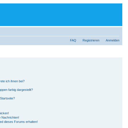
FAQ
Registrieren
Anmelden
ete ich ihnen bei?
pen farbig dargestellt?
Startseite?
hicken!
 Nachrichten!
ied dieses Forums erhalten!