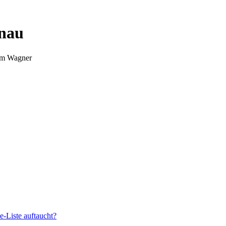
nnau
Tim Wagner
e-Liste auftaucht?