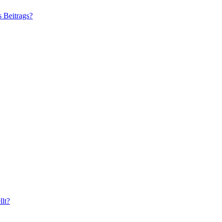
s Beitrags?
lt?