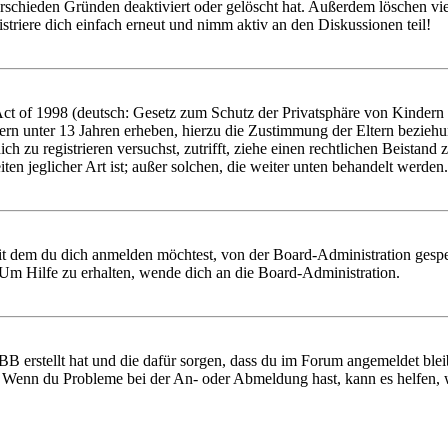
rschieden Gründen deaktiviert oder gelöscht hat. Außerdem löschen vie
triere dich einfach erneut und nimm aktiv an den Diskussionen teil!
 of 1998 (deutsch: Gesetz zum Schutz der Privatsphäre von Kindern im
ern unter 13 Jahren erheben, hierzu die Zustimmung der Eltern bezieh
 dich zu registrieren versuchst, zutrifft, ziehe einen rechtlichen Beist
ten jeglicher Art ist; außer solchen, die weiter unten behandelt werden.
it dem du dich anmelden möchtest, von der Board-Administration gespe
Um Hilfe zu erhalten, wende dich an die Board-Administration.
BB erstellt hat und die dafür sorgen, dass du im Forum angemeldet ble
t. Wenn du Probleme bei der An- oder Abmeldung hast, kann es helfen,