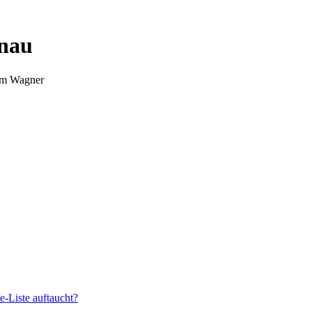
nnau
Tim Wagner
e-Liste auftaucht?