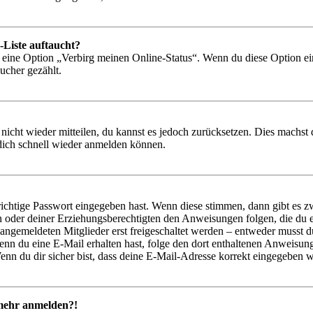
-Liste auftaucht?
n eine Option „Verbirg meinen Online-Status“. Wenn du diese Option ei
ucher gezählt.
 nicht wieder mitteilen, du kannst es jedoch zurücksetzen. Dies machs
 dich schnell wieder anmelden können.
richtige Passwort eingegeben hast. Wenn diese stimmen, dann gibt es
ern oder deiner Erziehungsberechtigten den Anweisungen folgen, die du e
 angemeldeten Mitglieder erst freigeschaltet werden – entweder musst du
. Wenn du eine E-Mail erhalten hast, folge den dort enthaltenen Anweis
nn du dir sicher bist, dass deine E-Mail-Adresse korrekt eingegeben w
t mehr anmelden?!