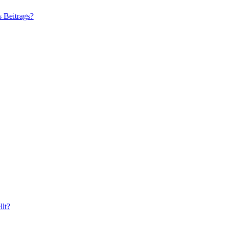
s Beitrags?
lt?