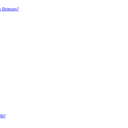
s Beitrags?
lt?