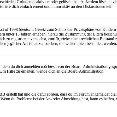
rschieden Gründen deaktiviert oder gelöscht hat. Außerdem löschen vie
triere dich einfach erneut und nimm aktiv an den Diskussionen teil!
 of 1998 (deutsch: Gesetz zum Schutz der Privatsphäre von Kindern im
ern unter 13 Jahren erheben, hierzu die Zustimmung der Eltern bezieh
 dich zu registrieren versuchst, zutrifft, ziehe einen rechtlichen Beist
ten jeglicher Art ist; außer solchen, die weiter unten behandelt werden.
it dem du dich anmelden möchtest, von der Board-Administration gespe
Um Hilfe zu erhalten, wende dich an die Board-Administration.
BB erstellt hat und die dafür sorgen, dass du im Forum angemeldet ble
t. Wenn du Probleme bei der An- oder Abmeldung hast, kann es helfen,