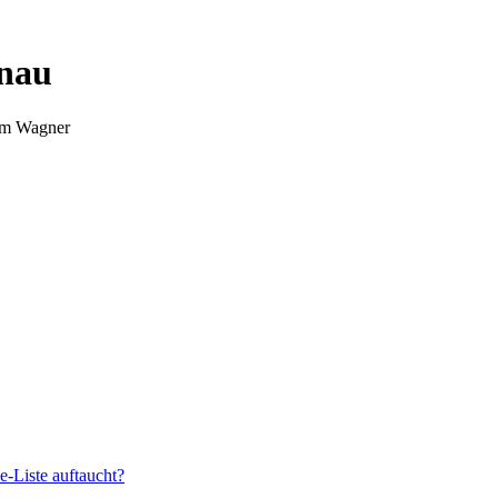
nnau
Tim Wagner
e-Liste auftaucht?