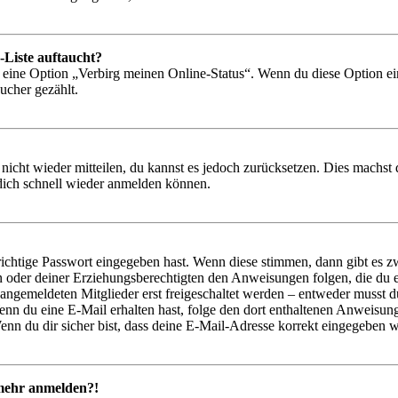
-Liste auftaucht?
n eine Option „Verbirg meinen Online-Status“. Wenn du diese Option ei
ucher gezählt.
 nicht wieder mitteilen, du kannst es jedoch zurücksetzen. Dies machs
 dich schnell wieder anmelden können.
richtige Passwort eingegeben hast. Wenn diese stimmen, dann gibt es
ern oder deiner Erziehungsberechtigten den Anweisungen folgen, die du e
 angemeldeten Mitglieder erst freigeschaltet werden – entweder musst du
. Wenn du eine E-Mail erhalten hast, folge den dort enthaltenen Anweis
nn du dir sicher bist, dass deine E-Mail-Adresse korrekt eingegeben w
t mehr anmelden?!