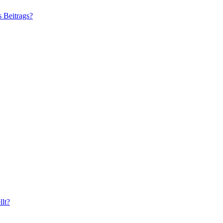
s Beitrags?
lt?