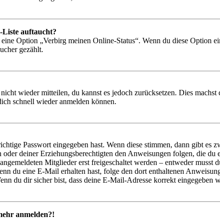
-Liste auftaucht?
n eine Option „Verbirg meinen Online-Status“. Wenn du diese Option ei
ucher gezählt.
 nicht wieder mitteilen, du kannst es jedoch zurücksetzen. Dies machs
 dich schnell wieder anmelden können.
richtige Passwort eingegeben hast. Wenn diese stimmen, dann gibt es
ern oder deiner Erziehungsberechtigten den Anweisungen folgen, die du e
 angemeldeten Mitglieder erst freigeschaltet werden – entweder musst du
. Wenn du eine E-Mail erhalten hast, folge den dort enthaltenen Anweis
nn du dir sicher bist, dass deine E-Mail-Adresse korrekt eingegeben w
t mehr anmelden?!