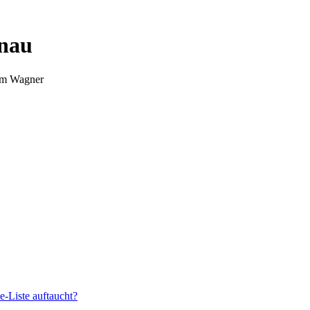
nnau
Tim Wagner
e-Liste auftaucht?