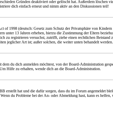
rschieden Gründen deaktiviert oder gelöscht hat. Außerdem löschen vie
triere dich einfach erneut und nimm aktiv an den Diskussionen teil!
 of 1998 (deutsch: Gesetz zum Schutz der Privatsphäre von Kindern im
ern unter 13 Jahren erheben, hierzu die Zustimmung der Eltern bezieh
 dich zu registrieren versuchst, zutrifft, ziehe einen rechtlichen Beist
ten jeglicher Art ist; außer solchen, die weiter unten behandelt werden.
it dem du dich anmelden möchtest, von der Board-Administration gespe
Um Hilfe zu erhalten, wende dich an die Board-Administration.
BB erstellt hat und die dafür sorgen, dass du im Forum angemeldet ble
t. Wenn du Probleme bei der An- oder Abmeldung hast, kann es helfen,