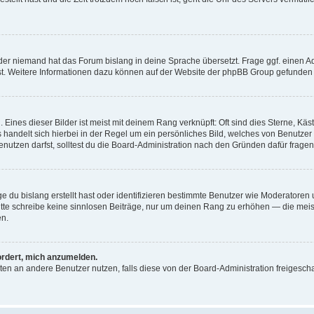
der niemand hat das Forum bislang in deine Sprache übersetzt. Frage ggf. einen Adm
est. Weitere Informationen dazu können auf der Website der phpBB Group gefunden
Eines dieser Bilder ist meist mit deinem Rang verknüpft: Oft sind dies Sterne, Kä
s handelt sich hierbei in der Regel um ein persönliches Bild, welches von Benutzer
utzen darfst, solltest du die Board-Administration nach den Gründen dafür fragen
e du bislang erstellt hast oder identifizieren bestimmte Benutzer wie Moderatore
 Bitte schreibe keine sinnlosen Beiträge, nur um deinen Rang zu erhöhen — die mei
en.
ordert, mich anzumelden.
ichten an andere Benutzer nutzen, falls diese von der Board-Administration freige