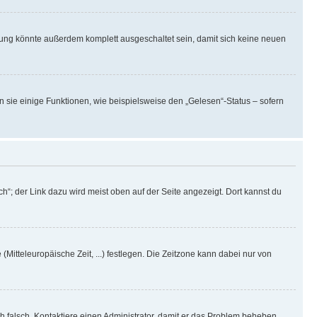
rung könnte außerdem komplett ausgeschaltet sein, damit sich keine neuen
n sie einige Funktionen, wie beispielsweise den „Gelesen“-Status – sofern
h“; der Link dazu wird meist oben auf der Seite angezeigt. Dort kannst du
(Mitteleuropäische Zeit, ...) festlegen. Die Zeitzone kann dabei nur von
ich falsch. Kontaktiere einen Administrator, damit er das Problem beheben