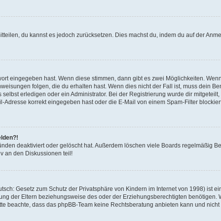
mitteilen, du kannst es jedoch zurücksetzen. Dies machst du, indem du auf der Anm
swort eingegeben hast. Wenn diese stimmen, dann gibt es zwei Möglichkeiten. Wen
eisungen folgen, die du erhalten hast. Wenn dies nicht der Fall ist, muss dein Ben
lbst erledigen oder ein Administrator. Bei der Registrierung wurde dir mitgeteilt, 
-Adresse korrekt eingegeben hast oder die E-Mail von einem Spam-Filter blockiert
elden?!
nden deaktiviert oder gelöscht hat. Außerdem löschen viele Boards regelmäßig Ben
v an den Diskussionen teil!
sch: Gesetz zum Schutz der Privatsphäre von Kindern im Internet von 1998) ist ei
ng der Eltern beziehungsweise des oder der Erziehungsberechtigten benötigen. Wenn
. Bitte beachte, dass das phpBB-Team keine Rechtsberatung anbieten kann und nicht d