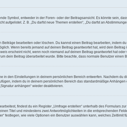
e Symbol, entweder in der Foren- oder der Beitragsansicht. Es könnte sein, dass e
ht aufgelistet. Z. B. „Du darfst neue Themen erstellen“, „Du darfst an Abstimmung
n Beiträge bearbeiten oder löschen. Du kannst einen Beitrag bearbeiten, indem du
möglich. Wenn bereits jemand auf deinen Beitrag geantwortet hat, wird dein Beitra
nweis erscheint nicht, wenn noch niemand auf deinen Beitrag geantwortet hat oder 
 warum dein Beitrag überarbeitet wurde. Bitte beachte, dass normale Benutzer einen
e in den Einstellungen in deinem persönlichen Bereich entwerfen. Nachdem du die 
zufügen, indem du in deinem persönlichen Bereich das standardmäßige Anhängen d
 „Signatur anhängen“ wieder deaktivieren.
beitest, findest du ein Register „Umfrage erstellen“ unterhalb des Formulars zur 
t einen Titel und mindestens zwei Antwortmöglichkeiten in die entsprechenden Felde
r“ festlegen, wie viele Optionen ein Benutzer auswählen kann, welches Zeitlimit fü