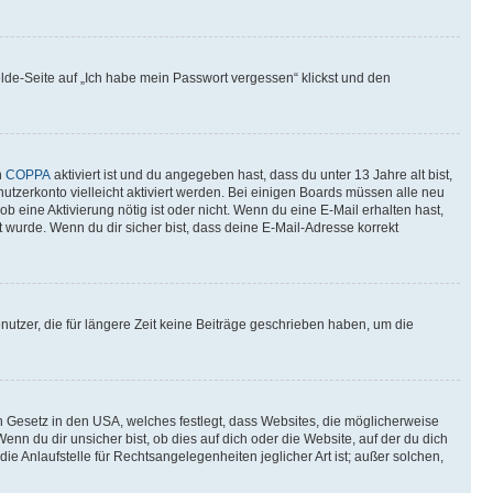
elde-Seite auf „Ich habe mein Passwort vergessen“ klickst und den
n
COPPA
aktiviert ist und du angegeben hast, dass du unter 13 Jahre alt bist,
utzerkonto vielleicht aktiviert werden. Bei einigen Boards müssen alle neu
ob eine Aktivierung nötig ist oder nicht. Wenn du eine E-Mail erhalten hast,
 wurde. Wenn du dir sicher bist, dass deine E-Mail-Adresse korrekt
utzer, die für längere Zeit keine Beiträge geschrieben haben, um die
n Gesetz in den USA, welches festlegt, dass Websites, die möglicherweise
 du dir unsicher bist, ob dies auf dich oder die Website, auf der du dich
ie Anlaufstelle für Rechtsangelegenheiten jeglicher Art ist; außer solchen,