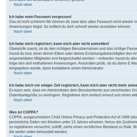
Nach oben
Ich habe mein Passwort vergessen!
Das ist nicht schlimm! Wir können dir zwar dein altes Passwort nicht wieder 
Anweisungen folgst. So solltest du dich schnell wieder anmelden können.
Nach oben
Ich habe mich registriert, kann mich aber nicht anmelden!
Überprüfe zuerst, ob du den richtigen Benutzernamen und das richtige Pas
musst du bzw. einer deiner Eltern oder deiner Erziehungsberechtigten den Anw
angemeldeten Mitglieder erst freigeschaltet werden – entweder musst du dies se
folge den dort enthaltenen Anweisungen. Ansonsten prüfe, ob du deine E-Mail
eingegeben wurde, dann kontaktiere einen Administrator.
Nach oben
Ich habe mich vor einiger Zeit registriert, kann mich aber nicht mehr anm
Es kann sein, dass ein Administrator dein Benutzerkonto aus verschieden Grü
Datenbankgröße zu verringern. Registriere dich einfach erneut und nimm akti
Nach oben
Was ist COPPA?
COPPA, ausgeschrieben Child Online Privacy and Protection Act of 1998 (deut
persönliche Daten von Kindern unter 13 Jahren erheben, hierzu die Zustimmu
zu registrieren versuchst, zutrifft, ziehe einen rechtlichen Beistand zu Rate
die weiter unten behandelt werden.
Nach oben