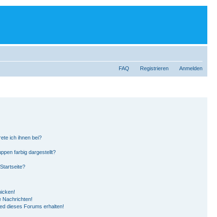
FAQ
Registrieren
Anmelden
ete ich ihnen bei?
pen farbig dargestellt?
Startseite?
hicken!
 Nachrichten!
ied dieses Forums erhalten!