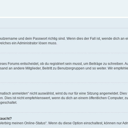
utzername und dein Passwort richtig sind. Wenn dies der Fall ist, wende dich an ei
welches ein Administrator lösen muss.
es Forums entscheidet, ob du registriert sein musst, um Beiträge zu schreiben. Auf j
sand an andere Mitglieder, Beitritt zu Benutzergruppen und so weiter. Wir empfehlen 
isch anmelden“ nicht auswählst, wirst du nur für eine Sitzung angemeldet. Dies 
Dies ist nicht empfehlenswert, wenn du dich an einem öffentlichen Computer, zum 
geschaltet.
taucht?
 „Verbirg meinen Online-Status“. Wenn du diese Option einschaltest, können nur Ad