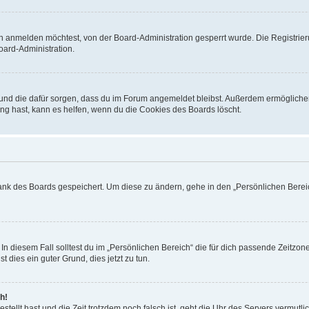
h anmelden möchtest, von der Board-Administration gesperrt wurde. Die Registrie
ard-Administration.
t und die dafür sorgen, dass du im Forum angemeldet bleibst. Außerdem ermögliche
ng hast, kann es helfen, wenn du die Cookies des Boards löscht.
bank des Boards gespeichert. Um diese zu ändern, gehe in den „Persönlichen Bereic
In diesem Fall solltest du im „Persönlichen Bereich“ die für dich passende Zeitzone 
t dies ein guter Grund, dies jetzt zu tun.
h!
estellt hast und die Zeit trotzdem noch falsch ist, geht die Uhr des Servers vermutl