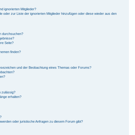
d ignorierten Mitglieder?
de oder zur Liste der ignorierten Mitglieder hinzufügen oder diese wieder aus den
en durchsuchen?
rgebnisse?
re Seite?
Themen finden?
Lesezeichen und der Beobachtung eines Themas oder Forums?
eobachten?
gen?
 zulässig?
hänge erhalten?
?
hwerden oder juristische Anfragen zu diesem Forum gibt?