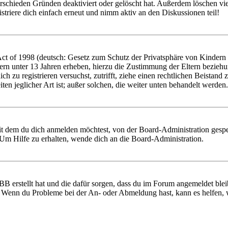
rschieden Gründen deaktiviert oder gelöscht hat. Außerdem löschen vie
triere dich einfach erneut und nimm aktiv an den Diskussionen teil!
 of 1998 (deutsch: Gesetz zum Schutz der Privatsphäre von Kindern im
ern unter 13 Jahren erheben, hierzu die Zustimmung der Eltern bezieh
 dich zu registrieren versuchst, zutrifft, ziehe einen rechtlichen Beist
ten jeglicher Art ist; außer solchen, die weiter unten behandelt werden.
it dem du dich anmelden möchtest, von der Board-Administration gespe
Um Hilfe zu erhalten, wende dich an die Board-Administration.
BB erstellt hat und die dafür sorgen, dass du im Forum angemeldet ble
t. Wenn du Probleme bei der An- oder Abmeldung hast, kann es helfen,