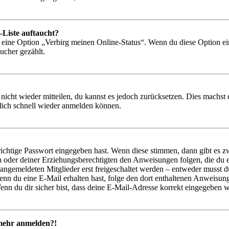
-Liste auftaucht?
n eine Option „Verbirg meinen Online-Status“. Wenn du diese Option ei
ucher gezählt.
 nicht wieder mitteilen, du kannst es jedoch zurücksetzen. Dies machs
 dich schnell wieder anmelden können.
richtige Passwort eingegeben hast. Wenn diese stimmen, dann gibt es
ern oder deiner Erziehungsberechtigten den Anweisungen folgen, die du e
 angemeldeten Mitglieder erst freigeschaltet werden – entweder musst du
. Wenn du eine E-Mail erhalten hast, folge den dort enthaltenen Anweis
nn du dir sicher bist, dass deine E-Mail-Adresse korrekt eingegeben w
t mehr anmelden?!