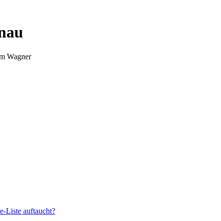
nnau
Tim Wagner
e-Liste auftaucht?