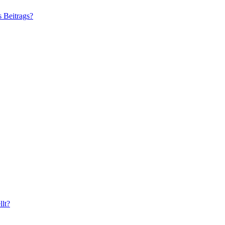
s Beitrags?
lt?