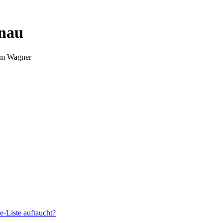
nnau
Tim Wagner
e-Liste auftaucht?