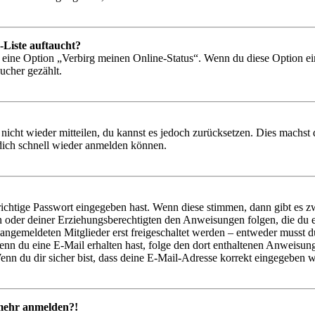
-Liste auftaucht?
n eine Option „Verbirg meinen Online-Status“. Wenn du diese Option ei
ucher gezählt.
 nicht wieder mitteilen, du kannst es jedoch zurücksetzen. Dies machs
 dich schnell wieder anmelden können.
richtige Passwort eingegeben hast. Wenn diese stimmen, dann gibt es
ern oder deiner Erziehungsberechtigten den Anweisungen folgen, die du e
 angemeldeten Mitglieder erst freigeschaltet werden – entweder musst du
. Wenn du eine E-Mail erhalten hast, folge den dort enthaltenen Anweis
nn du dir sicher bist, dass deine E-Mail-Adresse korrekt eingegeben w
t mehr anmelden?!