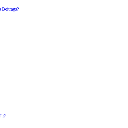
s Beitrags?
lt?