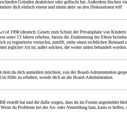
rschieden Gründen deaktiviert oder gelöscht hat. Außerdem löschen vie
triere dich einfach erneut und nimm aktiv an den Diskussionen teil!
 of 1998 (deutsch: Gesetz zum Schutz der Privatsphäre von Kindern im
ern unter 13 Jahren erheben, hierzu die Zustimmung der Eltern bezieh
 dich zu registrieren versuchst, zutrifft, ziehe einen rechtlichen Beist
ten jeglicher Art ist; außer solchen, die weiter unten behandelt werden.
it dem du dich anmelden möchtest, von der Board-Administration gespe
Um Hilfe zu erhalten, wende dich an die Board-Administration.
BB erstellt hat und die dafür sorgen, dass du im Forum angemeldet ble
t. Wenn du Probleme bei der An- oder Abmeldung hast, kann es helfen,