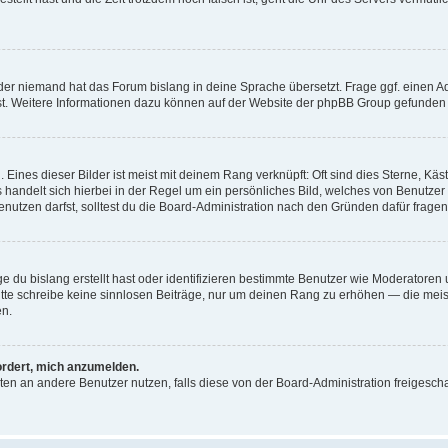
der niemand hat das Forum bislang in deine Sprache übersetzt. Frage ggf. einen Adm
est. Weitere Informationen dazu können auf der Website der phpBB Group gefunden
Eines dieser Bilder ist meist mit deinem Rang verknüpft: Oft sind dies Sterne, Kä
s handelt sich hierbei in der Regel um ein persönliches Bild, welches von Benutzer
utzen darfst, solltest du die Board-Administration nach den Gründen dafür fragen
e du bislang erstellt hast oder identifizieren bestimmte Benutzer wie Moderatore
 Bitte schreibe keine sinnlosen Beiträge, nur um deinen Rang zu erhöhen — die mei
en.
ordert, mich anzumelden.
ichten an andere Benutzer nutzen, falls diese von der Board-Administration freige