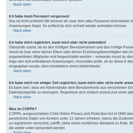
Nach oben
Ich habe mein Passwort vergessen!
Das ist nicht schlimm! Wir können dir zwar dein altes Passwort nicht wieder 
Anweisungen folgst. So solltest du dich schnell wieder anmelden können.
Nach oben
Ich habe mich registriert, kann mich aber nicht anmelden!
Überprüfe zuerst, ob du den richtigen Benutzernamen und das richtige Pas
musst du bzw. einer deiner Eltern oder deiner Erziehungsberechtigten den Anw
angemeldeten Mitglieder erst freigeschaltet werden – entweder musst du dies se
folge den dort enthaltenen Anweisungen. Ansonsten prüfe, ob du deine E-Mail
eingegeben wurde, dann kontaktiere einen Administrator.
Nach oben
Ich habe mich vor einiger Zeit registriert, kann mich aber nicht mehr anm
Es kann sein, dass ein Administrator dein Benutzerkonto aus verschieden Grü
Datenbankgröße zu verringern. Registriere dich einfach erneut und nimm akti
Nach oben
Was ist COPPA?
COPPA, ausgeschrieben Child Online Privacy and Protection Act of 1998 (deut
persönliche Daten von Kindern unter 13 Jahren erheben, hierzu die Zustimmu
zu registrieren versuchst, zutrifft, ziehe einen rechtlichen Beistand zu Rate
die weiter unten behandelt werden.
Nach oben