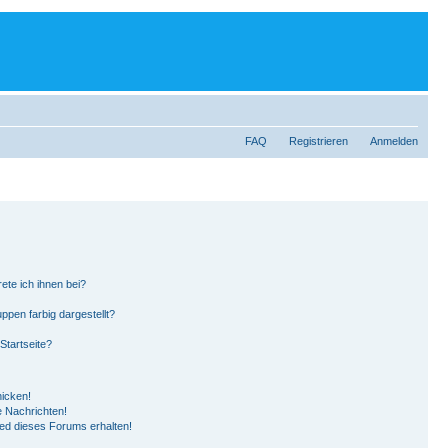
FAQ
Registrieren
Anmelden
ete ich ihnen bei?
pen farbig dargestellt?
Startseite?
hicken!
 Nachrichten!
ied dieses Forums erhalten!