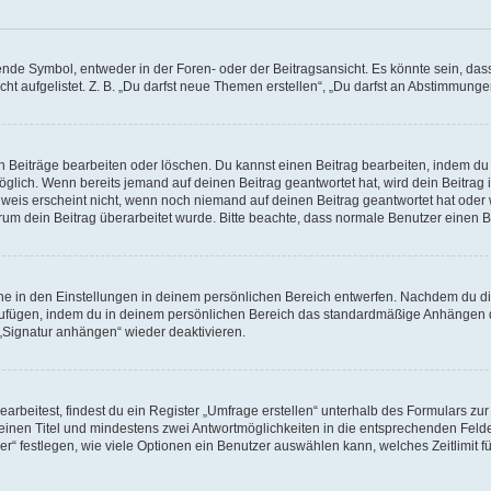
e Symbol, entweder in der Foren- oder der Beitragsansicht. Es könnte sein, dass e
ht aufgelistet. Z. B. „Du darfst neue Themen erstellen“, „Du darfst an Abstimmung
n Beiträge bearbeiten oder löschen. Du kannst einen Beitrag bearbeiten, indem du
möglich. Wenn bereits jemand auf deinen Beitrag geantwortet hat, wird dein Beitra
nweis erscheint nicht, wenn noch niemand auf deinen Beitrag geantwortet hat oder 
 warum dein Beitrag überarbeitet wurde. Bitte beachte, dass normale Benutzer einen
e in den Einstellungen in deinem persönlichen Bereich entwerfen. Nachdem du die 
zufügen, indem du in deinem persönlichen Bereich das standardmäßige Anhängen d
 „Signatur anhängen“ wieder deaktivieren.
beitest, findest du ein Register „Umfrage erstellen“ unterhalb des Formulars zur 
t einen Titel und mindestens zwei Antwortmöglichkeiten in die entsprechenden Felde
r“ festlegen, wie viele Optionen ein Benutzer auswählen kann, welches Zeitlimit fü