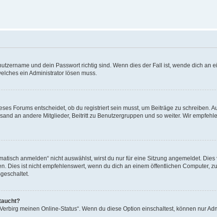
utzername und dein Passwort richtig sind. Wenn dies der Fall ist, wende dich an ei
welches ein Administrator lösen muss.
es Forums entscheidet, ob du registriert sein musst, um Beiträge zu schreiben. Auf j
sand an andere Mitglieder, Beitritt zu Benutzergruppen und so weiter. Wir empfehlen 
isch anmelden“ nicht auswählst, wirst du nur für eine Sitzung angemeldet. Dies 
Dies ist nicht empfehlenswert, wenn du dich an einem öffentlichen Computer, zum 
geschaltet.
taucht?
 „Verbirg meinen Online-Status“. Wenn du diese Option einschaltest, können nur Ad