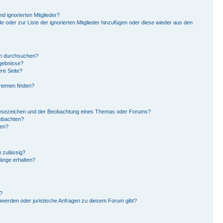
d ignorierten Mitglieder?
de oder zur Liste der ignorierten Mitglieder hinzufügen oder diese wieder aus den
en durchsuchen?
rgebnisse?
re Seite?
Themen finden?
Lesezeichen und der Beobachtung eines Themas oder Forums?
eobachten?
gen?
 zulässig?
hänge erhalten?
?
hwerden oder juristische Anfragen zu diesem Forum gibt?