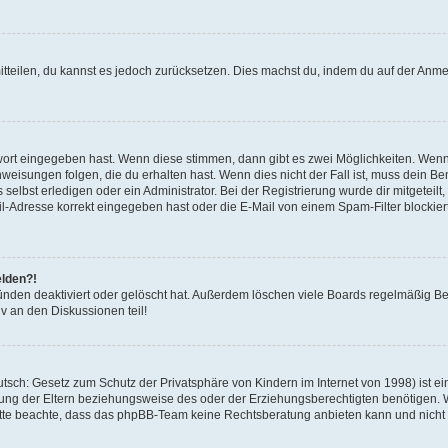
mitteilen, du kannst es jedoch zurücksetzen. Dies machst du, indem du auf der Anm
swort eingegeben hast. Wenn diese stimmen, dann gibt es zwei Möglichkeiten. Wen
eisungen folgen, die du erhalten hast. Wenn dies nicht der Fall ist, muss dein Ben
lbst erledigen oder ein Administrator. Bei der Registrierung wurde dir mitgeteilt, 
-Adresse korrekt eingegeben hast oder die E-Mail von einem Spam-Filter blockiert
elden?!
nden deaktiviert oder gelöscht hat. Außerdem löschen viele Boards regelmäßig Ben
v an den Diskussionen teil!
sch: Gesetz zum Schutz der Privatsphäre von Kindern im Internet von 1998) ist ei
ng der Eltern beziehungsweise des oder der Erziehungsberechtigten benötigen. Wenn
. Bitte beachte, dass das phpBB-Team keine Rechtsberatung anbieten kann und nicht d