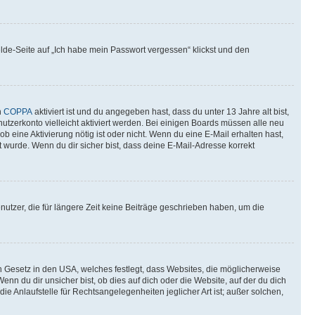
elde-Seite auf „Ich habe mein Passwort vergessen“ klickst und den
n
COPPA
aktiviert ist und du angegeben hast, dass du unter 13 Jahre alt bist,
utzerkonto vielleicht aktiviert werden. Bei einigen Boards müssen alle neu
ob eine Aktivierung nötig ist oder nicht. Wenn du eine E-Mail erhalten hast,
 wurde. Wenn du dir sicher bist, dass deine E-Mail-Adresse korrekt
utzer, die für längere Zeit keine Beiträge geschrieben haben, um die
n Gesetz in den USA, welches festlegt, dass Websites, die möglicherweise
 du dir unsicher bist, ob dies auf dich oder die Website, auf der du dich
ie Anlaufstelle für Rechtsangelegenheiten jeglicher Art ist; außer solchen,