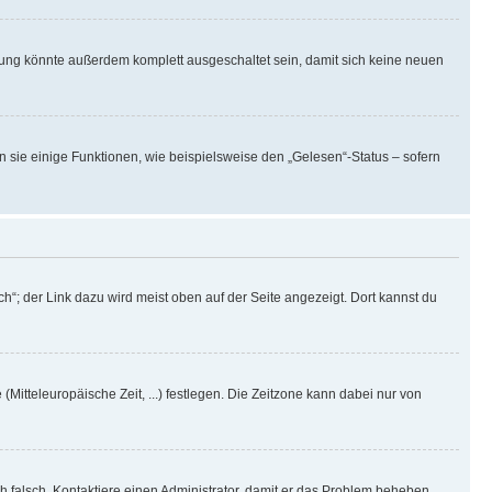
rung könnte außerdem komplett ausgeschaltet sein, damit sich keine neuen
n sie einige Funktionen, wie beispielsweise den „Gelesen“-Status – sofern
h“; der Link dazu wird meist oben auf der Seite angezeigt. Dort kannst du
(Mitteleuropäische Zeit, ...) festlegen. Die Zeitzone kann dabei nur von
ich falsch. Kontaktiere einen Administrator, damit er das Problem beheben