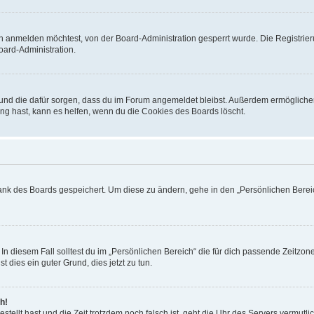
h anmelden möchtest, von der Board-Administration gesperrt wurde. Die Registrie
ard-Administration.
t und die dafür sorgen, dass du im Forum angemeldet bleibst. Außerdem ermögliche
ng hast, kann es helfen, wenn du die Cookies des Boards löscht.
bank des Boards gespeichert. Um diese zu ändern, gehe in den „Persönlichen Bereic
In diesem Fall solltest du im „Persönlichen Bereich“ die für dich passende Zeitzone 
t dies ein guter Grund, dies jetzt zu tun.
h!
estellt hast und die Zeit trotzdem noch falsch ist, geht die Uhr des Servers vermutl